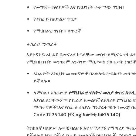
የመግባት- ክፍያዎች እና የደህንነት ተቀማጭ ገንዘብ
የተከራይ ከአድልዎ ጥበቃ
የማህበራዊ ዋስትና ቁጥሮች
ተከራይ
ማጣራት
እያንዳንዱ አከራይ በመኖሪያ ክፍላቸው ውስጥ ለሚኖሩ ተከራዮ
የሚሰበስቡበት መንገድም አንዳንድ ማስታወስ ያለብዎት ነገሮች
አከራዮች እነዚህን መመዘኛዎች በአድሎአዊ-ባልሆነ መንገ
ይችላሉ።
ለምሳሌ፣ አከራዮች
የማህበራዊ
ዋስትና
መለያ
ቁጥር
እንዲ
አያስፈልጋቸውም። የ ኪራይ አመልካችለአካራዩ የማህበራዊ 
ማጣቀሻዎች፣እና የስራ ታሪክያሉ ግንያልተገደቡ ፣መረጃ 
Code 12.25.140 (
የ
King
ካውንቲ
ኮድ
25.140)
ትክክለኛ ባልሆኑ፣ አመቺ ባልሆኑ እና የማይገኙ የማጣሪያ ው
ይችላሉ። አከራዮች ለ ኪራይ አመልካች ከዚህ በታች ያለውን