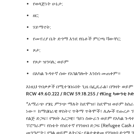
የወላጅነት ሁኔታ;
ዘር;
ሃይማኖት;
የመኖሪያ ቤት ድጎማ እንደ የቤቶች ምርጫ ቫውቸር;
ጾታ;
የጾታ ዝንባሌ; ወይም
በአካል ጉዳተኛ ሰው የአገልግሎት እንስሳ መጠቀም።
እነዚህ ጥበቃዎች በሚተገበሩበት ጊዜ በፌዴራል፣ በግዛት ወይም
RCW 49.60.222 / RCW 59.18.255 /
የ
King
ካውንቲ
ኮድ
*
አማራጭ
የገቢ
ምንጭ
ማለት ከደሞዝ፣ ከደሞዝ ወይም ከስራ 
ነው። ከማህበራዊ ዋስትና ጥቅማ ጥቅሞች፣ ሌሎች የጡረታ ፕ
የልጅ ድጋፍ፣ የግዛት አረጋዊ፣ ዓይነ ስውራን ወይም የአካል ጉዳተኛ የገ
ፕሮግራም፣ የስቴት የስደተኛ የገንዘብ ድጋፍ (Refugee Cash 
መንግሥት፣ የግል ወይም ለትርፍ-ያልተቋቋመ የገንዘብ ድጎማ ፕ