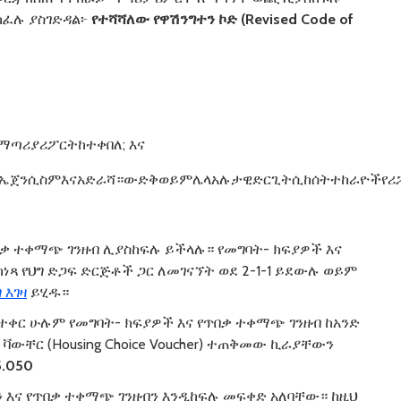
ዲካፈሉ ያስገድዳል፦
የተሻሻለው
የዋሽንግተን
ኮድ
(Revised Code of
ጣሪያሪፖርትከተቀበለ; እና
ጊኤጀንሲስምእናአድራሻ።ውድቅወይምሌላአሉታዊድርጊትሲከሰትተከራዮችየሪ
በቃ ተቀማጭ ገንዘብ ሊያስከፍሉ ይችላሉ። የመግባት- ክፍያዎች እና
ነጻ የህግ ድጋፍ ድርጅቶች ጋር ለመገናኘት ወደ 2-1-1 ይደውሉ ወይም
 እገዛ
ይሂዱ።
ስተቀር ሁሉም የመግባት- ክፍያዎች እና የጥበቃ ተቀማጭ ገንዘብ ከአንድ
ቫውቸር (Housing Choice Voucher) ተጠቅመው ኪራያቸውን
5.050
 እና የጥበቃ ተቀማጭ ገንዘብን እንዲከፍሉ መፍቀድ አለባቸው። ከዚህ