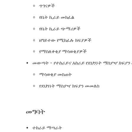
ጥገናዎች
የቤት ኪራይ መክፈል
የቤት ኪራይ ጭማሪዎች
ዘግይተው የሚከፈሉ ክፍያዎች
የማስለቀቂያ ማሳወቂያዎች
መውጣት -
የተከራይና
አከራይ
የደህንነት
ማስያዣ
ክፍያን
ማሳወቂያ መስጠት
የደህንነት ማስያዣ ክፍያን መመለስ
መግባት
ተከራይ ማጣራት