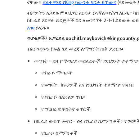
ናቸው።
ያልተዋሃደ የKing ካውንቲ ካርታ ይኸውና
(የደመቁት 
ብቻዎትን አይደሉም። ህጋዊ እርዳታ ይገኛል። የሕግ እርዳታ ካስ
ከኪራይ እርዳታ ድርጅቶች ጋር ለመገናኘት 2-1-1 ይደውሉ
እገዛ
ይሂዱ።
ጥያቄዎች
?
ኢሜይል
xochitl.maykovich@kingcounty.
በእያንዳንዱ ክፍል ላይ መረጃ ለማግኘት ጠቅ ያድርጉ፦
መግባት -
ስለ
የማጣሪያ
መስፈርቶች፣
የደህንነት
ተቀማጭ
ተከራይ ማጣራት
የመግባት- ክፍያዎች እና የደህንነት ተቀማጭ ገንዘብ
የተከራይ ከአድልዎ ጥበቃ
የማህበራዊ ዋስትና ቁጥሮች
በኪራይ ውስጥ መኖር -
ስለ
የኪራይ
ስምምነቶች፣
ጥገናዎች
የኪራይ ስምምነቶች