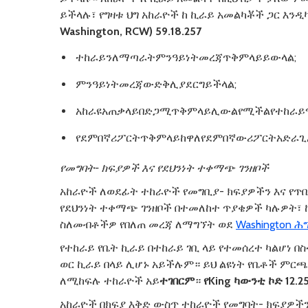
ይችላሉ፣ የግዛቱ ህግ አከራዮች ከ ኪራይ አመልካቾች ጋር እን
Washington, RCW) 59.18.257
ተከራይንለማጣራትምንዓይነትመረጃጥቅምላይይውላል;
ምንዓይነትመረጃውድቅሊያደርግይችላል;
አከራዩአጠቃላይበድጋሚጥቅምላይሊውልየሚችልየተከራይማ
የደምበኛሪፖርትጥቅምላይከዋለየደምበኛውሪፖርትአድራ
የመግባት
-
ክፍያዎች
እና
የደህንነት
ተቀማጭ
ገንዘቦች
አከራዮች ለወደፊት ተከራዮች የመግቢያ- ክፍያዎችን እና የጥ
የደህንነት ተቀማጭ ገንዘቦች በተመለከተ ጥያቄዎች ካሉዎት፣ ከ
ስለመብቶችዎ የበለጠ መረጃ ለማግኘት ወደ
Washington ሕግ
የተከራይ የቤት ኪራይ በተከራይ ገቢ ላይ የተመሰረተ ካልሆነ በ
ወር ኪራይ በላይ ሊሆኑ አይችሉም። ይህ ልዩነት የቤቶች ምርጫ 
ለሚከፍሉ ተከራዮች አይ
ተገበርም
።
የ
King
ካውንቲ
ኮድ
12.2
አከራዮች በክፍያ እቅድ ውስጥ ተከራዮች የመግባት- ክፍያዎችን