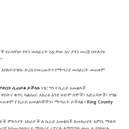
ች የራሳቸው የሆነ መስፈርት አሏቸው እና ያንን መረጃ በተለያዩ
፡-
ድ እስከተተገበሩ ድረስ የመረጡትን የማጣሪያ መስፈርት መጠቀም
ያቀርቡ
ሊጠይቁ
ይችላሉ
ነገር ግን የ ኪራይ አመልካች
ዋስትና ቁጥር ካልሰጠ፣ አከራዩ እንደ ቀድሞ ስሞች፣ አድራሻዎች፣ የግል
በመጠቀም የ ኪራይ አመልካቾችን፣ ማጣራት ይችላል።
King County
ጤቶች ምክንያት አከራዮች ለ ኪራይ አመልካች ለመከራየት እምቢ ማለት
 መረጃ ከሰጡ የተከራይ ማጣሪያ ሪፖርት ለማግኘት ወጪ ሊያስከፍሉ