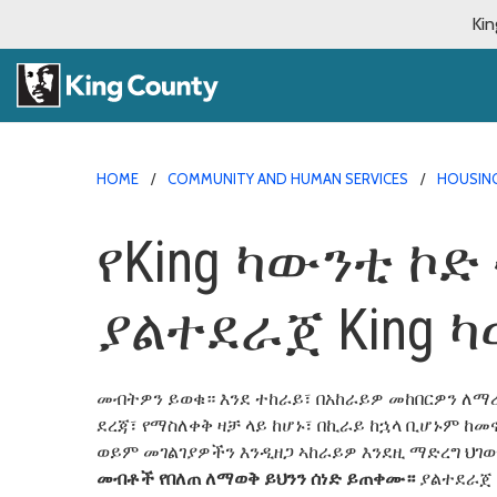
Kin
HOME
COMMUNITY AND HUMAN SERVICES
HOUSING
የKing ካውንቲ ኮ
ያልተደራጀ King 
መብትዎን ይወቁ። እንደ ተከራይ፣ በአከራይዎ መከበርዎን ለ
ደረጃ፣ የማስለቀቅ ዛቻ ላይ ከሆኑ፣ በኪራይ ከኋላ ቢሆኑም 
ወይም መገልገያዎችን እንዲዘጋ ኣከራይዎ እንደዚ ማድረግ ህገወ
መብቶች
የበለጠ
ለማወቅ
ይህንን
ሰነድ
ይጠቀሙ።
ያልተደራጀ 