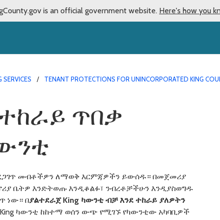
gCounty.gov is an official government website.
Here's how you k
 SERVICES
TENANT PROTECTIONS FOR UNINCORPORATED KING COU
ድ ተከራይ ጥበቃ
ካውንቲ
ማረጋገጥ መብቶችዎን ለማወቅ እርምጃዎችን ይውሰዱ። በመጀመሪያ
ከመኖሪያ ቤትዎ እንድትወጡ እንዲቆልፉ፣ ንብረቶቻችሁን እንዲያስወግዱ
ጥ ነው። በ
ያልተደራጀ
King
ካውንቲ
ብቻ
እንደ
ተከራይ
ያለዎትን
King ካውንቲ ከከተማ ወሰን ውጭ የሚገኙ የካውንቲው አካባቢዎች