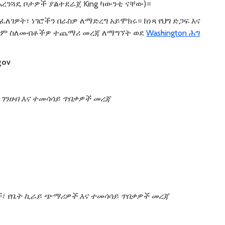
አረንጓዴ ቦታዎች ያልተደራጀ King ካውንቲ ናቸው)።
ፈለገዎት፣ ነገሮችን በራስዎ ለማድረግ አይሞክሩ። ከነጻ የህግ ድጋፍ እና
 ወይም ስለመብቶችዎ ተጨማሪ መረጃ ለማግኘት ወደ
Washington ሕግ
gov
ገንዘብ
እና
ተመሳሳይ
ጥበቃዎች
መረጃ
፣
የቤት
ኪራይ
ጭማሪዎች
እና
ተመሳሳይ
ጥበቃዎች
መረጃ