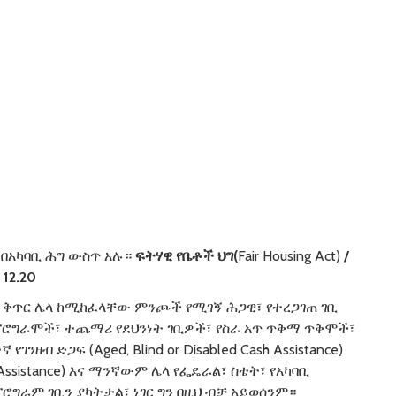
 በአካባቢ ሕግ ውስጥ አሉ።
ፍትሃዊ
የቤቶች
ህግ(
Fair Housing Act)
/
12.20
ቅጥር ሌላ ከሚከፈላቸው ምንጮች የሚገኝ ሕጋዊ፣ የተረጋገጠ ገቢ
ሮግራሞች፣ ተጨማሪ የደህንነት ገቢዎች፣ የስራ አጥ ጥቅማ ጥቅሞች፣
ንዘብ ድጋፍ (Aged, Blind or Disabled Cash Assistance)
Assistance) እና ማንኛውም ሌላ የፌዴራል፣ ስቴት፣ የአካባቢ
ሮግራም ገቢን ያካትታል፣ ነገር ግን በዚህ ብቻ አይወሰንም።