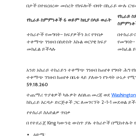
በታች በተዘረዘረው መሰረት የክፍሎች ብዛት በኪራይ ውሉ ር
የኪራይ
ስ
የኪራይ
ስምምነቶች
6
ወይም
ከዚያ
በላይ
ወራት
ስምምነቶ
ተከራዮች የመግባት- ክፍያዎችን እና የጥበቃ
በተከራይና
ተቀማጭ ገንዘብ በስድስት እኩል ወርሃዊ ክፍያ
የመግባት-
መክፈል ይችላሉ
መክፈል 
አንድ አከራይ ተከራይን ተቀማጭ ገንዘብ ከጠየቀ የግዛት ሕግ 
ተቀማጭ ገንዘብ ከጠየቀ በቤቱ ላይ ያለውን የጉዳት ሁኔታ የ
59.18.260
ተጨማሪ ጥያቄዎች ካሉዎት ለበለጠ መረጃ ወደ
Washington
ከኪራይ እርዳታ ድርጅቶች ጋር ለመገናኘት 2-1-1 መደወል ይ
የተከራይ
ከአድልዎ
ጥበቃ
በ የተደራጀ King ካውንቲ ውስጥ ያሉ ተከራዮች በሚከተሉት
ዕድሜ;