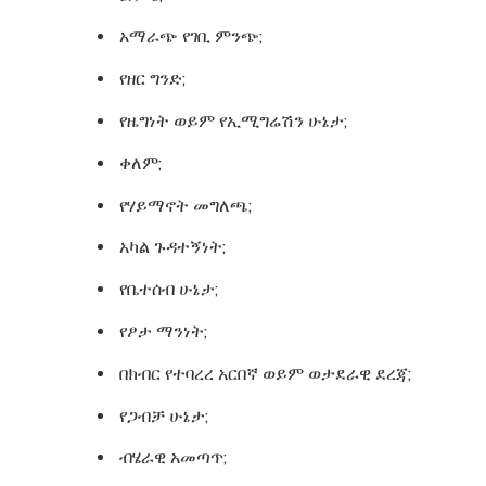
አማራጭ የገቢ ምንጭ;
የዘር ግንድ;
የዜግነት ወይም የኢሚግሬሽን ሁኔታ;
ቀለም;
የሃይማኖት መግለጫ;
አካል ጉዳተኝነት;
የቤተሰብ ሁኔታ;
የፆታ ማንነት;
በክብር የተባረረ አርበኛ ወይም ወታደራዊ ደረጃ;
የጋብቻ ሁኔታ;
ብሄራዊ አመጣጥ;