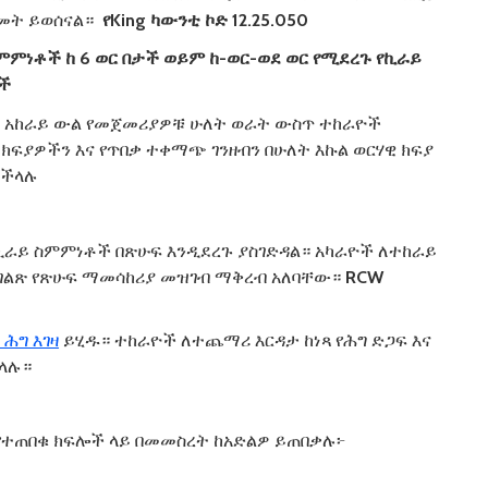
ዝመት ይወሰናል።
የ
King
ካውንቲ
ኮድ
12.25.050
ምምነቶች
ከ
6
ወር
በታች
ወይም
ከ
-
ወር
-
ወደ
ወር
የሚደረጉ
የኪራይ
ች
 አከራይ ውል የመጀመሪያዎቹ ሁለት ወራት ውስጥ ተከራዮች
 ክፍያዎችን እና የጥበቃ ተቀማጭ ገንዘብን በሁለት እኩል ወርሃዊ ክፍያ
ይችላሉ
የኪራይ ስምምነቶች በጽሁፍ እንዲደረጉ ያስገድዳል። አካራዮች ለተከራይ
ሚገልጽ የጽሁፍ ማመሳከሪያ መዝገብ ማቅረብ አለባቸው።
RCW
 ሕግ እገዛ
ይሂዱ። ተከራዮች ለተጨማሪ እርዳታ ከነጻ የሕግ ድጋፍ እና
ችላሉ።
 የተጠበቁ ክፍሎች ላይ በመመስረት ከአድልዎ ይጠበቃሉ፦