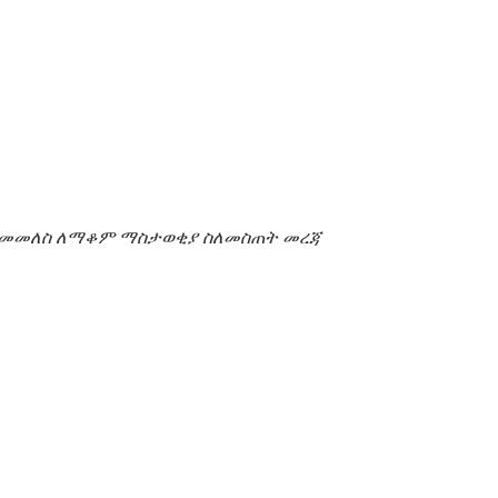
መመለስ
ለማቆም
ማስታወቂያ
ስለመስጠት
መረጃ