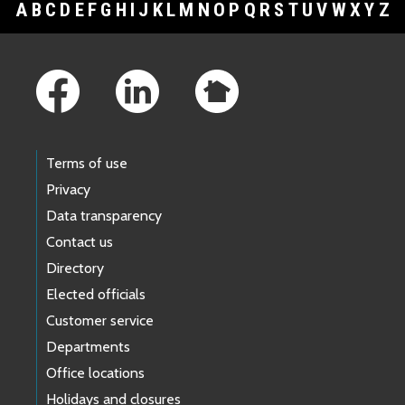
A
B
C
D
E
F
G
H
I
J
K
L
M
N
O
P
Q
R
S
T
U
V
W
X
Y
Z
Footer Links
Terms of use
Privacy
Data transparency
Contact us
Directory
Elected officials
Customer service
Departments
Office locations
Holidays and closures