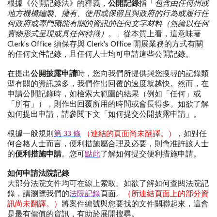
根據《公開記錄法》的釋義，
公開記錄
指「
包含由任何州或
地方機構編製、擁有、使用或保留且與政府的行為或履行任
何政府或專門職能有關的資訊的任何文字材料（無論以任何
實物形式呈現或具任何特徵）。
」從本質上看，這意味著
Clerk's Office
須保存與
Clerk's Office
開展業務的方式有關
的任何文件記錄，且任何人士均可申請這些公開記錄。
在提出
公開披露申請
時，您向我們所提供與您搜尋的記錄類
型有關的資訊越多，我們作出回覆的速度就越快。然而，在
申請公開記錄時，如檢索大範圍的結果（例如「任何」或
「所有」），則作出回覆所用的時間或會長得多。如欲了解
如何提出申請，請參閱下文「如何提交公開披露申請」。
根據一般規則
第
33
條
（連結的頁面尚未翻譯。）
，如對任
何合格人士而言，便利措施屬合理及必要，則會准許該人士
的
便利措施申請
。您可
點此
了解如何提交便利措施申請。
如何申請法院記錄
大部分法院文件均可在線上索取。如欲了解如何查閱法院記
錄，請瀏覽我們的
法院記錄
頁面。
（所連結頁面上的部分資
訊尚未翻譯。）
將案件編號與您要找的文件關聯起來，這會
是最有價值的資訊，有助於展開搜尋。