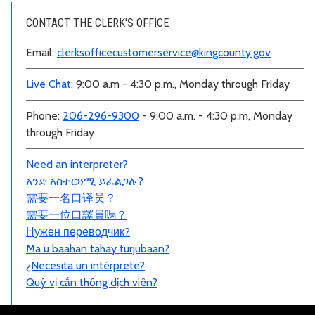
CONTACT THE CLERK'S OFFICE
Email:
clerksofficecustomerservice@kingcounty.gov
Live Chat
: 9:00 a.m - 4:30 p.m., Monday through Friday
Phone:
206-296-9300
- 9:00 a.m. - 4:30 p.m, Monday
through Friday
Need an interpreter?
አንድ አስተርጓሚ ይፈልጋሉ?
需要一名口
译员？
需要一位口譯員嗎？
Нужен переводчик?
Ma u baahan tahay turjubaan?
¿Necesita un intérprete?
Quý vị cần thông dịch viên?