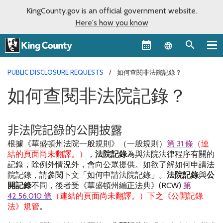
KingCounty.gov is an official government website.
Here's how you know
Language sel
PUBLIC DISCLOSURE REQUESTS
如何查閱非法院記錄？
如何查閱非法院記錄？
非法院記錄的公開披露
根據《華盛頓州法院一般規則》（一般規則）
第
31
條
（連
結的頁面尚未翻譯。）
，
法院記錄
為與法院法律程序有關的
記錄，除例外情況外，會向公眾提供。如欲了解如何申請法
院記錄，請參閱下文「如何申請法院記錄」。
法院記錄
與
公
開記錄
不同，後者受《華盛頓州編正法典》
(RCW)
第
42.56.010
條
（連結的頁面尚未翻譯。）下之《公開記錄
法》規管
。