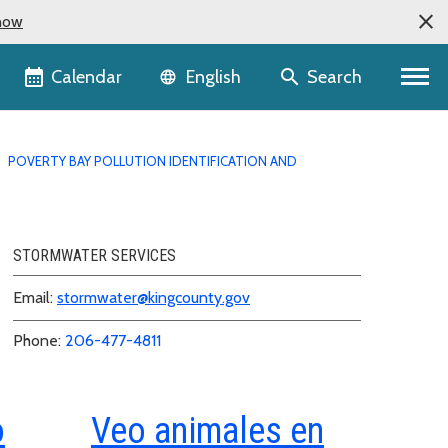
now
Language selector
Calendar
Search
English
POVERTY BAY POLLUTION IDENTIFICATION AND
STORMWATER SERVICES
Email:
stormwater@kingcounty.gov
Phone:
206-477-4811
o
Veo animales en