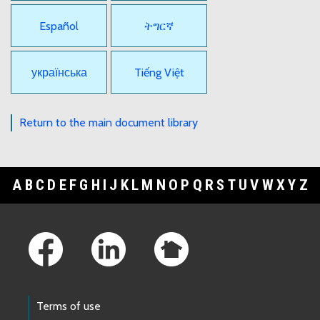
Español
ትግርኛ
українська
Tiếng Việt
Return to the main document library
A
B
C
D
E
F
G
H
I
J
K
L
M
N
O
P
Q
R
S
T
U
V
W
X
Y
Z
Footer Links
Terms of use