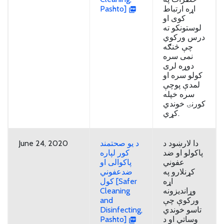
Pashto]
اړه ارتباط
کوی او
لوستونکو ته
درس ورکوي
چې څنګه
نمی سره
دوړه لری
کولو سره او
لمدې پوچې
سره خپله
کورنۍ خوندي
کړي.
June 24, 2020
د یو صحتمند
دا لارښود د
پاکولو او ضد
کور لپاره
عفوني
پاکوالی او
کړنلارو په
ضدعفوني
اړه
کول [Safer
Cleaning
وړاندیزونه
and
ورکوې چې
Disinfecting,
تاسو خوندي
Pashto]
وساتي او د