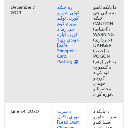
December 7,
زه څنګه
دا پانکه تاسو
2023
کولی شم یو
ته ښایي چې
څنګه
کورنی تولید
وپیرم کوم
CAUTION
(احتیاط)،
چې زما د
کورنۍ لپاره
WARNING
(خبرداری) ،
خوندي وي؟
[Safe
DANGER
Shopper's
(خطر) یا
Card,
POISON
Pashto]
(زهر) په څیر
د کلیمو په
لټه کې د
کورنیو
خوندي
محصوالتو
غوره کړئ.
June 24, 2020
د سرب
دا پانکه د
سرب خاورو
دوړې پاکول
[Lead Dust
افشا کیدو
Cleaning,
خطرات په