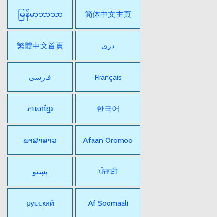
မြန်မာဘာသာ
简体中文主页
繁體中文首頁
دری
فارسی
Français
ភាសាខ្មែរ
한국어
ພາສາລາວ
Afaan Oromoo
پښتو
ਪੰਜਾਬੀ
русский
Af Soomaali