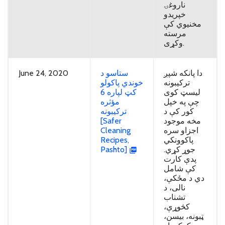
ناروغۍ
خپریدو
مخنیوي کې
مرسته
وکړی.
June 24, 2020
ستاسو د
دا پانکه شپږ
ترکیبونه
خوندي پاکولو
لیسټ کوی
کټ لپاره 6
چې په خپل
مؤثره
کور کې د
ترکیبونه
[Safer
مخه موجود
Cleaning
اجزاو سره
Recipes,
پاکوونکي
Pashto]
جوړ کړي.
پدې کارت
کې شامل
دي د مځکې،
نالی، د
تشناب
کڅوړې،
ټبونه، بیسن،