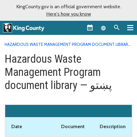
KingCounty.gov is an official government website.
Here's how you know
Language sel
HAZARDOUS WASTE MANAGEMENT PROGRAM DOCUMENT LIBRARY
HAZARDOUS WASTE MANAGEMENT PROGRAM DOCUMENT
Hazardous Waste
LIBRARY — پښتو
Management Program
document library — پښتو
Date
Document
Description