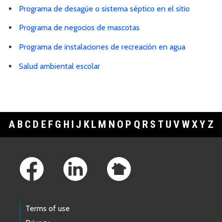
Programa de desagüe o sistema séptico en el sitio
Programa de negocios de mascotas
Programa de instalaciones de recreación en agua
Salud ambiental escolar
A
B
C
D
E
F
G
H
I
J
K
L
M
N
O
P
Q
R
S
T
U
V
W
X
Y
Z
Footer Links
Terms of use