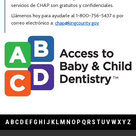
servicios de CHAP son gratuitos y confidenciales.
Llámenos hoy para ayudarle al 1-800-756-5437 o por
correo electrónico a:
chap@kingcounty.gov
A
B
C
D
E
F
G
H
I
J
K
L
M
N
O
P
Q
R
S
T
U
V
W
X
Y
Z
Footer Links