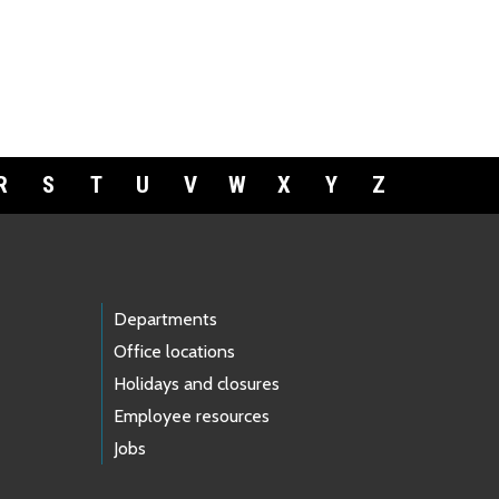
R
S
T
U
V
W
X
Y
Z
Departments
Office locations
Holidays and closures
Employee resources
Jobs