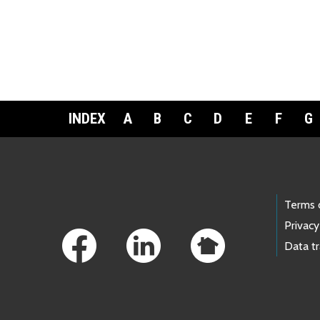
INDEX
A
B
C
D
E
F
G
Footer Links
Terms 
Privacy
Data t