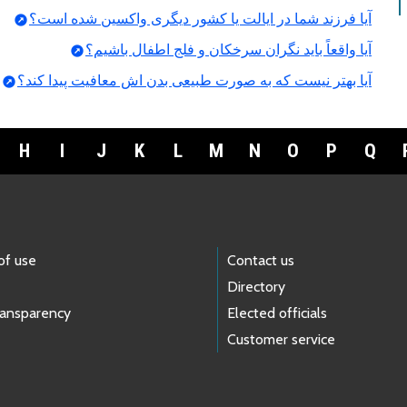
آیا فرزند شما در ایالت یا کشور دیگری واکسین شده است؟
آیا واقعاً باید نگران سرخکان و فلج اطفال باشیم؟
آیا بهتر نیست که به صورت طبیعی بدن اش معافیت پیدا کند؟
H
I
J
K
L
M
N
O
P
Q
of use
Contact us
Directory
ransparency
Elected officials
Customer service