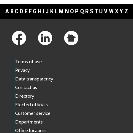
A
B
C
D
E
F
G
H
I
J
K
L
M
N
O
P
Q
R
S
T
U
V
W
X
Y
Z
Footer Links
Terms of use
Privacy
Data transparency
Contact us
Directory
Elected officials
Customer service
Departments
Office locations