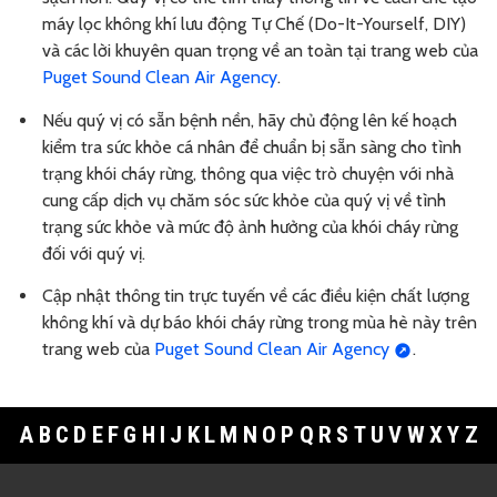
máy lọc không khí lưu động Tự Chế (Do-It-Yourself, DIY)
và các lời khuyên quan trọng về an toàn tại trang web của
Puget Sound Clean Air Agency
.
Nếu quý vị có sẵn bệnh nền, hãy chủ động lên kế hoạch
kiểm tra sức khỏe cá nhân để chuẩn bị sẵn sàng cho tình
trạng khói cháy rừng, thông qua việc trò chuyện với nhà
cung cấp dịch vụ chăm sóc sức khỏe của quý vị về tình
trạng sức khỏe và mức độ ảnh hưởng của khói cháy rừng
đối với quý vị.
Cập nhật thông tin trực tuyến về các điều kiện chất lượng
không khí và dự báo khói cháy rừng trong mùa hè này trên
trang web của
Puget Sound Clean Air Agency
.
A
B
C
D
E
F
G
H
I
J
K
L
M
N
O
P
Q
R
S
T
U
V
W
X
Y
Z
Footer Links