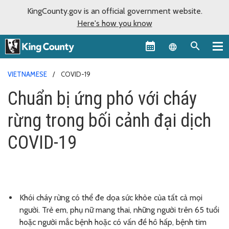
KingCounty.gov is an official government website.
Here's how you know
Language sel
VIETNAMESE
COVID-19
Chuẩn bị ứng phó với cháy
rừng trong bối cảnh đại dịch
COVID-19
Khói cháy rừng có thể đe dọa sức khỏe của tất cả mọi
người. Trẻ em, phụ nữ mang thai, những người trên 65 tuổi
hoặc người mắc bệnh hoặc có vấn đề hô hấp, bệnh tim