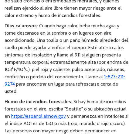
de salud crónicas o enfermedades mentales, y quienes
realizan ejercicio al aire libre tienen mayor riesgo ante el
calor extremo y humo de incendios forestales.
Días calurosos:
Cuando haga calor, beba mucha agua y
tome descansos en la sombra o en lugares con aire
acondicionado. Una toalla o un paño húmedo alrededor del
cuello puede ayudar a enfriar el cuerpo. Esté atento a los
síntomas de insolación y llame al 911 si alguien presenta
temperatura corporal extremadamente alta (por encima de
103°F/40°C), piel roja y caliente, pulso acelerado, náuseas,
confusión o pérdida del conocimiento. Llame al
1-877-211-
9274
para encontrar un lugar para refrescarse cerca de
usted.
Humo de incendios forestales:
Si hay humo de incendios
forestales en el aire, escriba "Seattle" o su ubicación actual
en
https://espanol.airnow.gov
y permanezca en interiores si
el índice AQI es de 150 o más (rojo, morado o rojo oscuro).
Las personas con mayor riesgo deben permanecer en