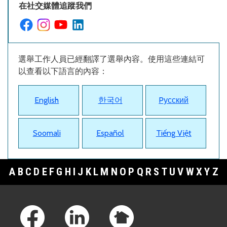
在社交媒體追蹤我們
選舉工作人員已經翻譯了選舉內容。使用這些連結可
以查看以下語言的內容：
English
한국어
Pусский
Soomali
Español
Tiếng Việt
A
B
C
D
E
F
G
H
I
J
K
L
M
N
O
P
Q
R
S
T
U
V
W
X
Y
Z
Footer Links