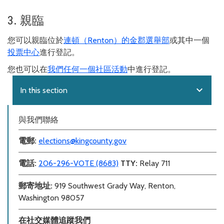
3. 親臨
您可以親臨位於
連頓（Renton）的金郡選舉部
或其中一個
投票中心
進行登記。
您也可以在
我們任何一個社區活動
中進行登記。
expand_more
In this section
與我們聯絡
電郵
:
elections@kingcounty.gov
電話
:
206-296-VOTE (8683)
TTY:
Relay 711
郵寄地址:
919 Southwest Grady Way, Renton,
Washington 98057
在社交媒體追蹤我們