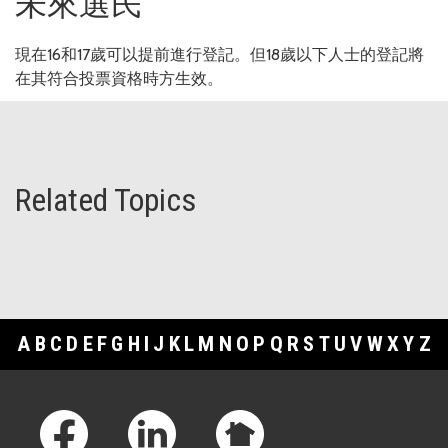
未來選民
現在16和17歲可以提前進行登記。但18歲以下人士的登記將
在其符合投票資格時方生效。
Related Topics
A
B
C
D
E
F
G
H
I
J
K
L
M
N
O
P
Q
R
S
T
U
V
W
X
Y
Z
Footer Links