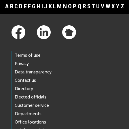
A
B
C
D
E
F
G
H
I
J
K
L
M
N
O
P
Q
R
S
T
U
V
W
X
Y
Z
Footer Links
Terms of use
Privacy
Data transparency
Contact us
Directory
Elected officials
Customer service
Departments
Office locations