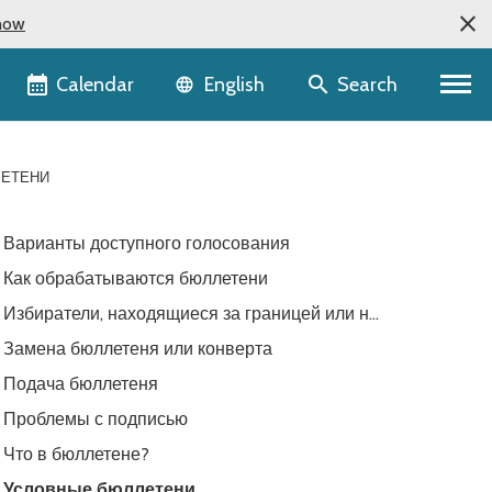
now
Language selector
Calendar
Search
English
ЛЕТЕНИ
Варианты доступного голосования
Как обрабатываются бюллетени
Избиратели, находящиеся за границей или на
службе
Замена бюллетеня или конверта
Подача бюллетеня
Проблемы с подписью
Что в бюллетене?
Условные бюллетени