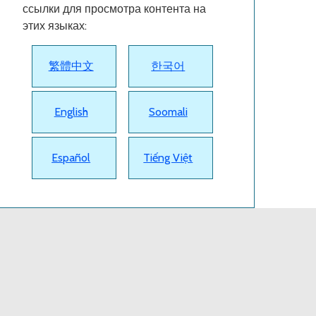
ссылки для просмотра контента на
этих языках:
繁體中文
한국어
English
Soomali
Español
Tiếng Việt