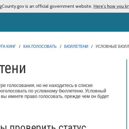
gCounty.gov is an official government website.
Here's how you k
ГА КИНГ
КАК ГОЛОСОВАТЬ
БЮЛЛЕТЕНИ
УСЛОВНЫЕ БЮЛ
тени
ре голосования, но не находитесь в списке
роголосовать по условному бюллетеню. Условный
 вы имеете право голосовать, прежде чем он будет
бы проверить статус