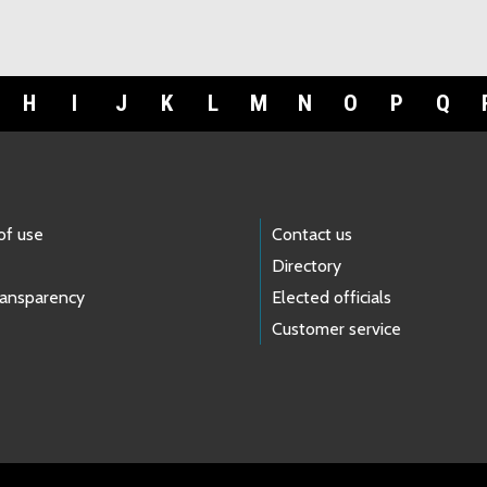
H
I
J
K
L
M
N
O
P
Q
of use
Contact us
Directory
ransparency
Elected officials
Customer service