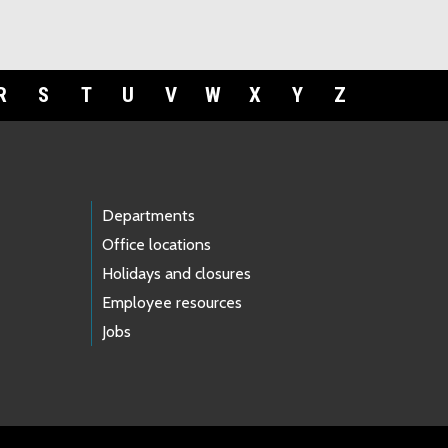
R
S
T
U
V
W
X
Y
Z
Departments
Office locations
Holidays and closures
Employee resources
Jobs