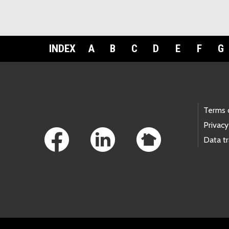
INDEX
A
B
C
D
E
F
G
Footer Links
Terms 
Privacy
Data t