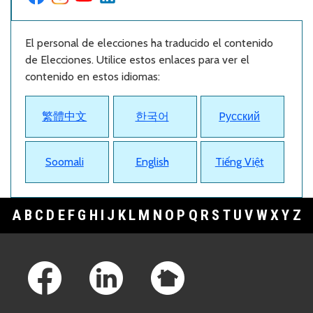
El personal de elecciones ha traducido el contenido
de Elecciones. Utilice estos enlaces para ver el
contenido en estos idiomas:
繁體中文
한국어
Pусский
Soomali
English
Tiếng Việt
A
B
C
D
E
F
G
H
I
J
K
L
M
N
O
P
Q
R
S
T
U
V
W
X
Y
Z
Footer Links