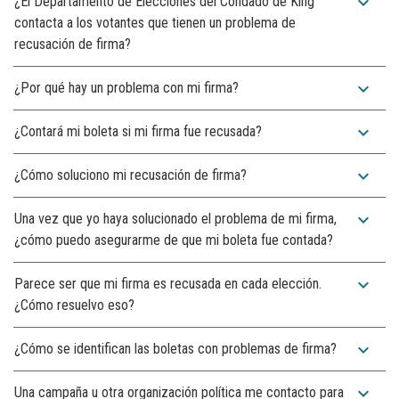
expand_more
¿El Departamento de Elecciones del Condado de King
contacta a los votantes que tienen un problema de
recusación de firma?
expand_more
¿Por qué hay un problema con mi firma?
expand_more
¿Contará mi boleta si mi firma fue recusada?
expand_more
¿Cómo soluciono mi recusación de firma?
expand_more
Una vez que yo haya solucionado el problema de mi firma,
¿cómo puedo asegurarme de que mi boleta fue contada?
expand_more
Parece ser que mi firma es recusada en cada elección.
¿Cómo resuelvo eso?
expand_more
¿Cómo se identifican las boletas con problemas de firma?
expand_more
Una campaña u otra organización política me contacto para