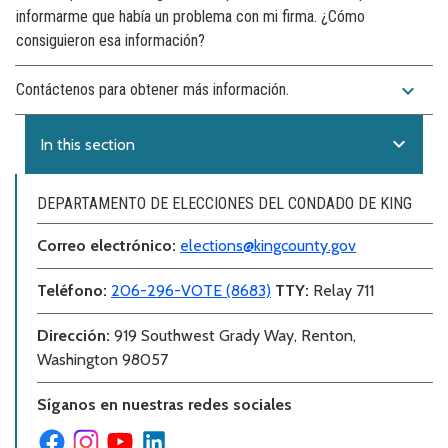
informarme que había un problema con mi firma. ¿Cómo
consiguieron esa información?
expand_more
Contáctenos para obtener más información.
expand_more
In this section
DEPARTAMENTO DE ELECCIONES DEL CONDADO DE KING
Correo electr
ó
nico:
elections@kingcounty.gov
Teléfono
:
206-296-VOTE (8683)
TTY:
Relay 711
Dirección
:
919 Southwest Grady Way, Renton,
Washington 98057
Síganos en nuestras redes sociales