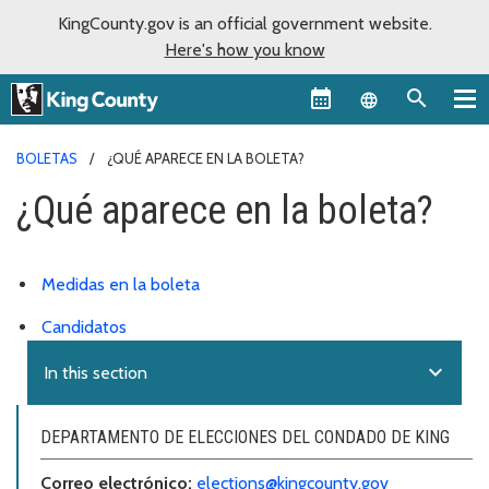
KingCounty.gov is an official government website.
Here's how you know
Language sel
BOLETAS
¿QUÉ APARECE EN LA BOLETA?
¿Qué aparece en la boleta?
Medidas en la boleta
Candidatos
expand_more
In this section
DEPARTAMENTO DE ELECCIONES DEL CONDADO DE KING
Correo electr
ó
nico:
elections@kingcounty.gov