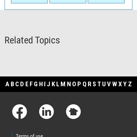
Related Topics
A
B
C
D
E
F
G
H
I
J
K
L
M
N
O
P
Q
R
S
T
U
V
W
X
Y
Z
Footer Links
Terms of use