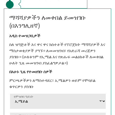
ማሻሻያዎችን ለመቀበል ይመዝገቡ
(በእንግሊዘኛ)
አዲስ ተመዝጋቢዎች
ስለ ዝግጅቶች እና ዋና ዋና ክስተቶች የፕሮጀክት ማሻሻያዎች እና
ማስታወቂያዎች ያግኙ። ለመመዝገብ፣ የአድራሻ መረጃዎን
ያስገቡ። (ሁለቱንም የኢሜል እና የጽሑፍ መልዕክቶች ለመቀበል
ሁለት ጊዜ መመዝገብ ያስፈልግዎታል።)
በአሁኑ ጊዜ የተመዘገቡ ሰዎች
ምርጫዎችዎን ለማስተዳደር፣ ኢሜልዎን ወይም የሞባይል
ቁጥርዎን ያስገቡ
የምዝገባ ዓይነት