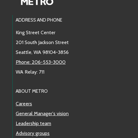
Footer Links
ADDRESS AND PHONE
King Street Center
201 South Jackson Street
Seattle, WA 98104-3856
Phone: 206-553-3000
WA Relay: 711
ABOUT METRO
Careers
General Manager's vision
Leadership team
Advisory groups