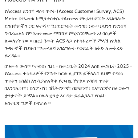
የAccess ደንበኛ ዳሰሳ ጥናት (Access Customer Survey, ACS)
Metro በየአመቱ ከሚንቀሳቀሱ የAccess የትራንስፖርት አገልግሎት
ደንበኞቻችን ጋር ፍተሻ የሚያደርጉበት መንገድ ነው። ይህንን የደንበኛ
ግብረመልስ የምንጠቀመው ማሻሻያ የሚኖርባቸውን አካባቢዎች
ለመለየት ነው። በዚህ ዓመት ACS ላይ የተሳፋሪዎች ምላሽ የአካል
ጉዳተኞች የህዝብ ማመላለሻ አገልግሎት የወደፊት ዕቅድ ለመቅረጽ
ይረዳል።
በዓመቱ ውስጥ የተወሰነ ጊዜ - ከመጋቢት 2024 እስከ መጋቢት 2025 -
የAccess ተሳፋሪዎች የፖስት ካርድ ሊያገኙ ይችላሉ፣ ይህም የዳሰሳ
ጥናቱን በስልክ እንዲያጠናቅቁ ይጋብዟቸዋል። የዳሰሳ ጥናቱ
በእንግሊዝኛ፣ በስፓኒሽ፣ በቬትናምኛ፣ በቻይንኛ፣ በአማርኛና በታጋሎግ
ቋንቋዎች ይገኛል። በሌላ ቋንቋ እርዳታ ይፈልጋሉ? የስልክ
አስተርጓሚዎች ይኖራሉ።