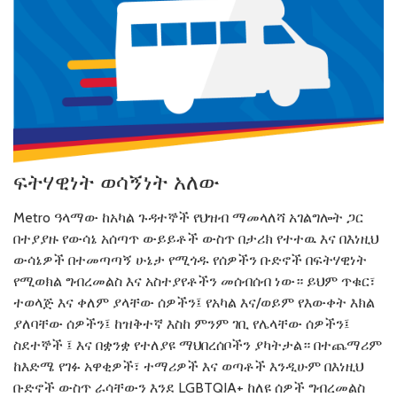
ፍትሃዊነት ወሳኝነት አለው
Metro ዓላማው ከአካል ጉዳተኞች የህዝብ ማመላለሻ አገልግሎት ጋር
በተያያዙ የውሳኔ አሰጣጥ ውይይቶች ውስጥ በታሪክ የተተዉ እና በእነዚህ
ውሳኔዎች በተመጣጣኝ ሁኔታ የሚጎዱ የሰዎችን ቡድኖች በፍትሃዊነት
የሚወክል ግብረመልስ እና አስተያየቶችን መሰብሰብ ነው። ይህም ጥቁር፣
ተወላጅ እና ቀለም ያላቸው ሰዎችን፤ የአካል እና/ወይም የእውቀት እክል
ያለባቸው ሰዎችን፤ ከዝቅተኛ እስከ ምንም ገቢ የሌላቸው ሰዎችን፤
ስደተኞች ፤ እና በቋንቋ የተለያዩ ማህበረሰቦችን ያካትታል። በተጨማሪም
ከእድሜ የገፉ አዋቂዎች፣ ተማሪዎች እና ወጣቶች እንዲሁም በእነዚህ
ቡድኖች ውስጥ ራሳቸውን እንደ LGBTQIA+ ከለዩ ሰዎች ግብረመልስ