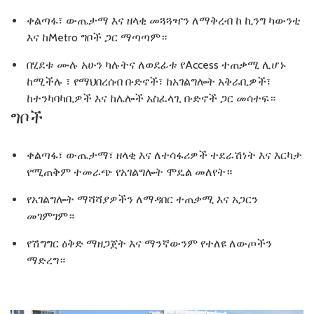
ቀልጣፋ፣ ውጤታማ እና ዘላቂ መጓጓዣን ለማቅረብ ከ ኪንግ ካውንቲ
እና ከMetro ግቦች ጋር ማጣጣም።
በሂደቱ ሙሉ አሁን ካሉትና ለወደፊቱ የAccess ተጠቃሚ ሊሆኑ
ከሚችሉ ፣ የማህበረሰብ ቡድኖች፣ ከአገልግሎት አቅራቢዎች፣
ከተንካባካቢዎች እና ከሌሎች አስፈላጊ ቡድኖች ጋር መሳተፍ።
ግቦች
ቀልጣፋ፣ ውጤታማ፣ ዘላቂ እና ለተሳፋሪዎች ተደራሽነት እና እርካታ
የሚጠቅም ተመራጭ የአገልግሎት ሞዴል መለየት።
የአገልግሎት ማሻሻያዎችን ለማዳበር ተጠቃሚ እና አጋርን
መገምገም።
የሽግግር ዕቅድ ማዘጋጀት እና ማንኛውንም የተለዩ ለውጦችን
ማድረግ።