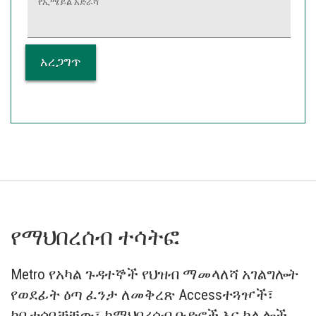
የኢሜይል አድራሻ
የማህበረሰብ ተሳትፎ
Metro የአካል ጉዳተኞች የህዝብ ማመላለሻ አገልግሎት
የወደፊት ዕጣ ፈንታ ለመቅረጽ Accessተጓዦች፣
ከቤተሰቦቻቸው፣ ከማህበረሰብ ቡድኖች እና ከሌሎች