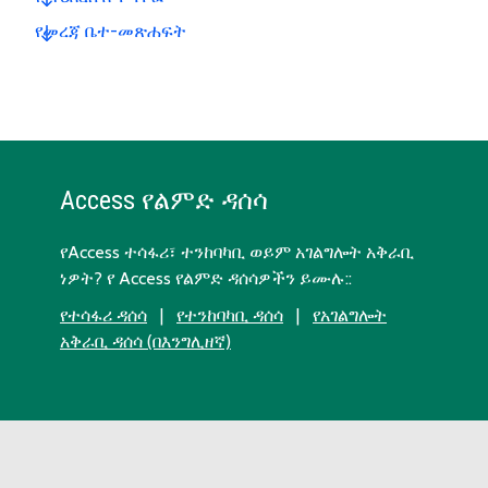
የመረጃ ቤተ-መጽሐፍት
Access የልምድ ዳሰሳ
የAccess ተሳፋሪ፣ ተንከባካቢ ወይም አገልግሎት አቅራቢ
ነዎት? የ Access የልምድ ዳሰሳዎችን ይሙሉ::
የተሳፋሪ ዳሰሳ
|
የተንከባካቢ ዳሰሳ
|
የአገልግሎት
አቅራቢ ዳሰሳ (በእንግሊዘኛ)