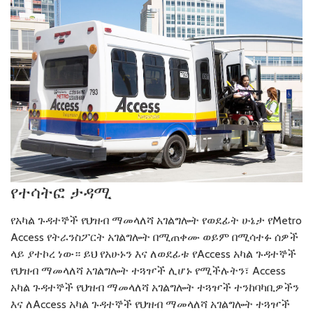
የተሳትፎ ታዳሚ
የአካል ጉዳተኞች የህዝብ ማመላለሻ አገልግሎት የወደፊት ሁኔታ የMetro
Access የትራንስፖርት አገልግሎት በሚጠቀሙ ወይም በሚሳተፉ ሰዎች
ላይ ያተኮረ ነው። ይህ የአሁኑን እና ለወደፊቱ የAccess አካል ጉዳተኞች
የህዝብ ማመላለሻ አገልግሎት ተጓዦች ሊሆኑ የሚችሉትን፣ Access
አካል ጉዳተኞች የህዝብ ማመላለሻ አገልግሎት ተጓዦች ተንከባካቢዎችን
እና ለAccess አካል ጉዳተኞች የህዝብ ማመላለሻ አገልግሎት ተጓዦች