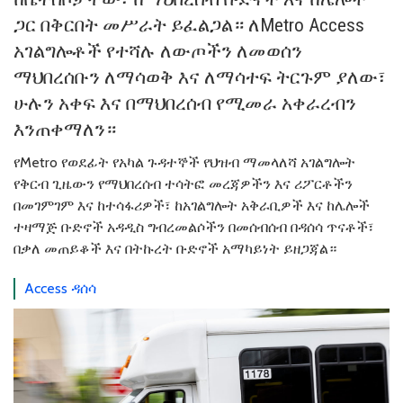
ጋር በቅርበት መሥራት ይፈልጋል። ለMetro Access
አገልግሎቶች የተሻሉ ለውጦችን ለመወሰን
ማህበረሰቡን ለማሳወቅ እና ለማሳተፍ ትርጉም ያለው፣
ሁሉን አቀፍ እና በማህበረሰብ የሚመራ አቀራረብን
እንጠቀማለን።
የMetro የወደፊት የአካል ጉዳተኞች የህዝብ ማመላለሻ አገልግሎት
የቅርብ ጊዜውን የማህበረሰብ ተሳትፎ መረጃዎችን እና ሪፖርቶችን
በመገምገም እና ከተሳፋሪዎች፣ ከአገልግሎት አቅራቢዎች እና ከሌሎች
ተዛማጅ ቡድኖች አዳዲስ ግብረመልሶችን በመሰብሰብ በዳሰሳ ጥናቶች፣
በቃለ መጠይቆች እና በትኩረት ቡድኖች አማካይነት ይዘጋጃል።
Access ዳሰሳ