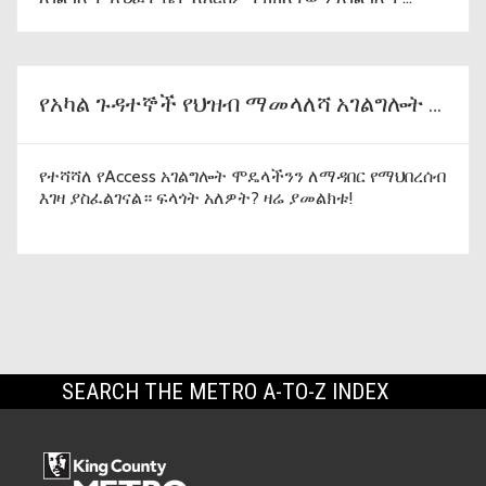
ለማግኘት ይረዳል።
የአካል ጉዳተኞች የህዝብ ማመላለሻ አገልግሎት ተንቀሳቃሽ ቦርድ የወደፊት ዕጣ ፈንታ
የተሻሻለ የAccess አገልግሎት ሞዴላችንን ለማዳበር የማህበረሰብ
እገዛ ያስፈልገናል። ፍላጎት አለዎት? ዛሬ ያመልክቱ!
SEARCH THE METRO A-TO-Z INDEX