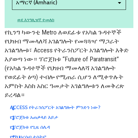
ወደ እንግሊዝኛ ተመለስ
የኪንግ ካውንቲ Metro ለወደፊቱ የአካል ጉዳተኞች
የህዝብ ማመላለሻ አገልግሎት የመጓጓዣ ማጋራት
አገልግሎቱ፣ Access የትራንስፖርት አገልግሎት እቅድ
እያወጣ ነው። ፕሮጀክቱ “Future of Paratransit”
(የአካል ጉዳተኞች የህዝብ ማመላለሻ አገልግሎት
የወደፊት ዕጣ) ተብሎ የሚጠራ ሲሆን ለሚቀጥሉት
አምስት እስከ አስር ዓመታት አገልግሎቱን ለመቅረጽ
ይረዳል።
ACCESS የትራንስፖርት አገልግሎት ምንድን ነው?
የፕሮጀክቱ አጠቃላይ እይታ
የፕሮጀክቱ የጊዜ ሰሌዳ
የማህበረሰብ ተሳትፎ