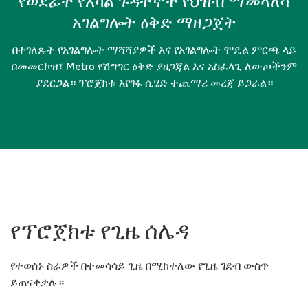
የወደፊት የአካል ጉዳተኞች የህዝብ ማመላለሻ
አገልግሎት ዕቅድ ማዘጋጀት
በተገለጹት የአገልግሎት ማሻሻያዎች እና የአገልግሎት ሞዴል ምርጫ ላይ
በመመርኮዝ፣ Metro የሽግግር ዕቅድ ያዘጋጃል እና አስፈላጊ ለውጦችንም
ያደርጋል። ፕሮጀክቱ እየገፋ ሲሄድ ተጨማሪ መረጃ ይጋራል።
የፕሮጀክቱ የጊዜ ሰሌዳ
የተወሰኑ ስራዎች በተመሳሳይ ጊዜ በሚከተለው የጊዜ ገደብ ውስጥ
ይጠናቀቃሉ።