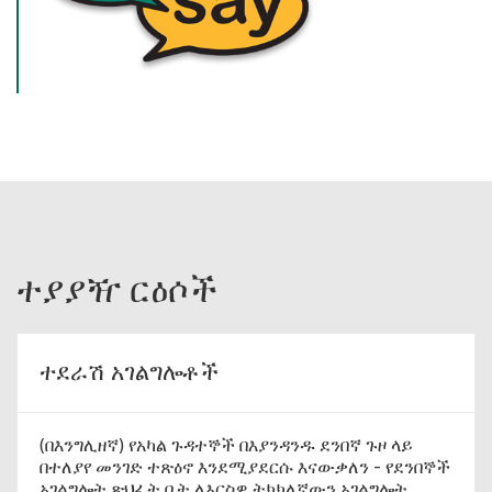
ተያያዥ ርዕሶች
ተደራሽ አገልግሎቶች
(በእንግሊዘኛ) የአካል ጉዳተኞች በእያንዳንዱ ደንበኛ ጉዞ ላይ
በተለያየ መንገድ ተጽዕኖ እንደሚያደርሱ እናውቃለን - የደንበኞች
አገልግሎት ጽህፈት ቤት ለእርስዎ ትክክለኛውን አገልግሎት