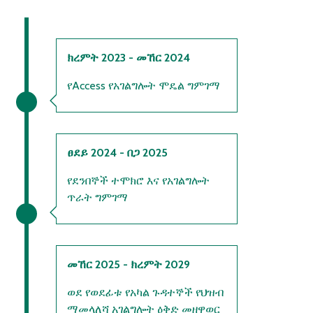
ክረምት 2023 - መኸር 2024
የAccess የአገልግሎት ሞዴል ግምገማ
ፀደይ 2024 - በጋ 2025
የደንበኞች ተሞክሮ እና የአገልግሎት
ጥራት ግምገማ
መኸር 2025 - ክረምት 2029
ወደ የወደፊቱ የአካል ጉዳተኞች የህዝብ
ማመላለሻ አገልግሎት ዕቅድ መዘዋወር