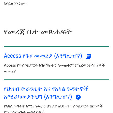
እየፈለግን ነው።
የመረጃ ቤተ-መጽሐፍት
Access የጉዞ መመሪያ (እንግሊዝኛ)
Access የትራንስፖርት አገልግሎትን ለመጠቀም የሚረዳ የተሳፋሪዎች
መመሪያ
የህዝብ ትራንዚት እና የአካል ጉዳተኞች
አሜሪካውያን ህግ (እንግሊዝኛ)
የአካል ጉዳተኛ አሜሪካውያን ህግ እና ለህዝብ ትራንስፖርት ስርዓቶች
የሚያስፈልጉት መስፈርቶች