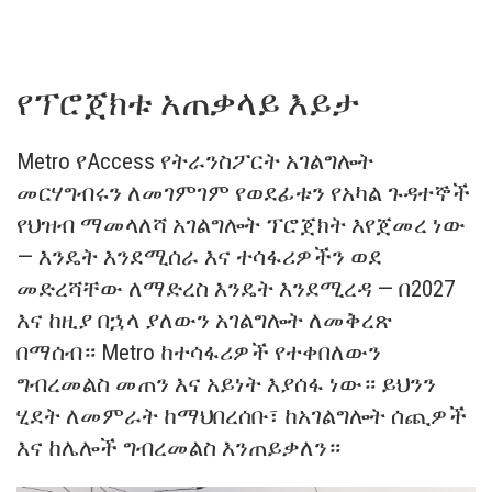
የፕሮጀክቱ አጠቃላይ እይታ
Metro የAccess የትራንስፖርት አገልግሎት
መርሃግብሩን ለመገምገም የወደፊቱን የአካል ጉዳተኞች
የህዝብ ማመላለሻ አገልግሎት ፕሮጀክት እየጀመረ ነው
— እንዴት እንደሚሰራ እና ተሳፋሪዎችን ወደ
መድረሻቸው ለማድረስ እንዴት እንደሚረዳ — በ2027
እና ከዚያ በኋላ ያለውን አገልግሎት ለመቅረጽ
በማሰብ። Metro ከተሳፋሪዎች የተቀበለውን
ግብረመልስ መጠን እና አይነት እያሰፋ ነው። ይህንን
ሂደት ለመምራት ከማህበረሰቡ፣ ከአገልግሎት ሰጪዎች
እና ከሌሎች ግብረመልስ እንጠይቃለን።