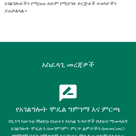
አገልግሎቶችን የሚሰጡ ወይም የሚደግፉ ድርጅቶች ተወካዮችን
ያጠቃልላል።
አስፈላጊ መረጃዎች
rate_review
የአገልግሎት ሞዴል ግምገማ እና ምርጫ
የኪንግ ካውንቲ Metro የአሁኑን የአካል ጉዳተኞች የህዝብ ማመላለሻ
አገልግሎት ሞዴሉን በመገምገም፣ ምርጥ ልምዶችን በመመርመር፣
የግምገማ ሂደት በማቋቋም እና የአሁኑ ሞዴል — ወይም የተለየ —