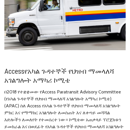
Accessየአካል ጉዳተኞች የህዝብ ማመላለሻ
አገልግሎት አማካሪ ኮሚቴ
በ2018 የተቋቋመው የAccess Paratransit Advisory Committee
(የአካል ጉዳተኞች የህዝብ ማመላለሻ አገልግሎት አማካሪ ኮሚቴ)
(APAC) ስለ Access የአካል ጉዳተኞች የህዝብ ማመላለሻ አገልግሎት
ምክር እና የማማከር አገልግሎት ለመስጠት እና ለቀጣይ መሻሻል
እድሎችን ለመለየት የተመሰረተ ነው። ኮሚቴው አጠቃላይ ፕሮጀክቱን
ይመክራል እና በወደፊት የአካል ጉዳተኞች የህዝብ ማመላለሻ አገልግሎት