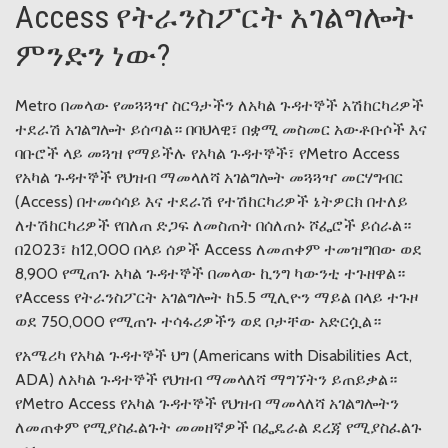
Access የትራንስፖርት አገልግሎት
ምንድን ነው?
Metro በመላው የመጓጓዣ ስርዓታችን ለአካል ጉዳተኞች አሽከርካሪዎች
ተደራሽ አገልግሎት ይሰጣል። በባህላዊ፣ በቋሚ መስመር አውቶቡሶች እና
ባቡሮች ላይ መጓዝ የማይችሉ የአካል ጉዳተኞች፣ የMetro Access
የአካል ጉዳተኞች የህዝብ ማመላለሻ አገልግሎት መጓጓዣ መርሃግብር
(Access) በተመሳሳይ እና ተደራሽ የተሽከርካሪዎች ኔትዎርክ በተለይ
ለተሽከርካሪዎች የበለጠ ድጋፍ ለመስጠት በሰለጠኑ ሾፌሮች ይሰራል።
በ2023፣ ከ12,000 በላይ ሰዎች Access ለመጠቀም ተመዝግበው ወደ
8,900 የሚጠጉ አካል ጉዳተኞች በመላው ኪንግ ካውንቲ ተጉዘዋል።
የAccess የትራንስፖርት አገልግሎት ከ5.5 ሚሊዮን ማይል በላይ ተጉዞ
ወደ 750,000 የሚጠጉ ተሳፋሪዎችን ወደ ቦታቸው አድርሷል።
የአሜሪካ የአካል ጉዳተኞች ህግ (Americans with Disabilities Act,
ADA) ለአካል ጉዳተኞች የህዝብ ማመላለሻ ማግኘትን ይጠይቃል።
የMetro Access የአካል ጉዳተኞች የህዝብ ማመላለሻ አገልግሎትን
ለመጠቀም የሚያስፈልጉት መመዘኛዎች በፌዴራል ደረጃ የሚያስፈልጉ