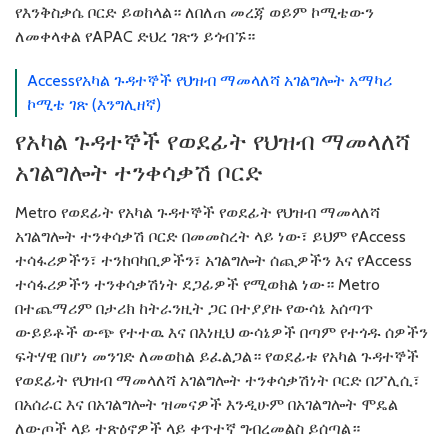
የእንቅስቃሴ ቦርድ ይወከላል። ለበለጠ መረጃ ወይም ኮሚቴውን
ለመቀላቀል የAPAC ድህረ ገጽን ይጎብኙ።
Accessየአካል ጉዳተኞች የህዝብ ማመላለሻ አገልግሎት አማካሪ
ኮሚቴ ገጽ (እንግሊዘኛ)
የአካል ጉዳተኞች የወደፊት የህዝብ ማመላለሻ
አገልግሎት ተንቀሳቃሽ ቦርድ
Metro የወደፊት የአካል ጉዳተኞች የወደፊት የህዝብ ማመላለሻ
አገልግሎት ተንቀሳቃሽ ቦርድ በመመስረት ላይ ነው፣ ይህም የAccess
ተሳፋሪዎችን፣ ተንከባካቢዎችን፣ አገልግሎት ሰጪዎችን እና የAccess
ተሳፋሪዎችን ተንቀሳቃሽነት ደጋፊዎች የሚወክል ነው። Metro
በተጨማሪም በታሪክ ከትራንዚት ጋር በተያያዙ የውሳኔ አሰጣጥ
ውይይቶች ውጭ የተተዉ እና በእነዚህ ውሳኔዎች በጣም የተጎዱ ሰዎችን
ፍትሃዊ በሆነ መንገድ ለመወከል ይፈልጋል። የወደፊቱ የአካል ጉዳተኞች
የወደፊት የህዝብ ማመላለሻ አገልግሎት ተንቀሳቃሽነት ቦርድ በፖሊሲ፣
በአሰራር እና በአገልግሎት ዝመናዎች እንዲሁም በአገልግሎት ሞዴል
ለውጦች ላይ ተጽዕኖዎች ላይ ቀጥተኛ ግብረመልስ ይሰጣል።