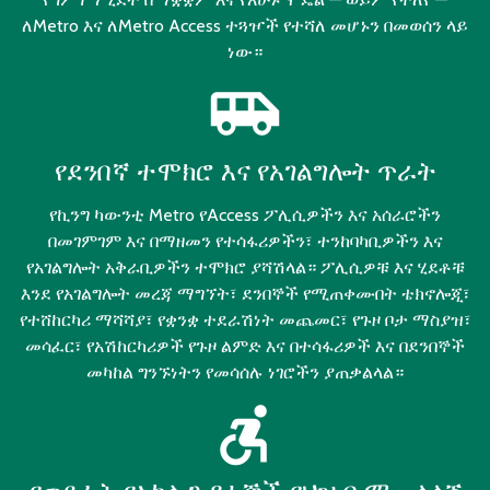
ለMetro እና ለMetro Access ተጓዦች የተሻለ መሆኑን በመወሰን ላይ
ነው።
airport_shuttle
የደንበኛ ተሞክሮ እና የአገልግሎት ጥራት
የኪንግ ካውንቲ Metro የAccess ፖሊሲዎችን እና አሰራሮችን
በመገምገም እና በማዘመን የተሳፋሪዎችን፣ ተንከባካቢዎችን እና
የአገልግሎት አቅራቢዎችን ተሞክሮ ያሻሽላል። ፖሊሲዎቹ እና ሂደቶቹ
እንደ የአገልግሎት መረጃ ማግኘት፣ ደንበኞች የሚጠቀሙበት ቴክኖሎጂ፣
የተሸከርካሪ ማሻሻያ፣ የቋንቋ ተደራሽነት መጨመር፣ የጉዞ ቦታ ማስያዝ፣
መሳፈር፣ የአሽከርካሪዎች የጉዞ ልምድ እና በተሳፋሪዎች እና በደንበኞች
መካከል ግንኙነትን የመሳሰሉ ነገሮችን ያጠቃልላል።
accessible_forward