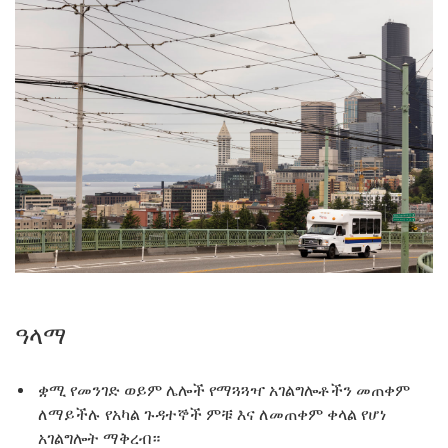
ዓላማ
ቋሚ የመንገድ ወይም ሌሎች የማጓጓዣ አገልግሎቶችን መጠቀም
ለማይችሉ የአካል ጉዳተኞች ምቹ እና ለመጠቀም ቀላል የሆነ
አገልግሎት ማቅረብ።