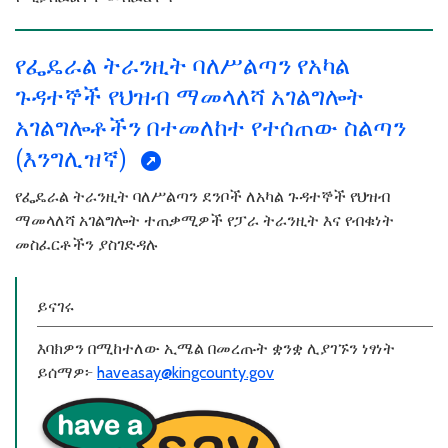
የፌዴራል ትራንዚት ባለሥልጣን የአካል
ጉዳተኞች የህዝብ ማመላለሻ አገልግሎት
አገልግሎቶችን በተመለከተ የተሰጠው ስልጣን
(እንግሊዝኛ)
የፌዴራል ትራንዚት ባለሥልጣን ደንቦች ለአካል ጉዳተኞች የህዝብ
ማመላለሻ አገልግሎት ተጠቃሚዎች የፓራ ትራንዚት እና የብቁነት
መስፈርቶችን ያስገድዳሉ
ይናገሩ
እባክዎን በሚከተለው ኢሜል በመረጡት ቋንቋ ሊያገኙን ነፃነት
ይሰማዎ፦
haveasay@kingcounty.gov