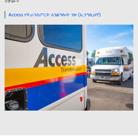
ናቸው።
Access የትራንስፖርት አገልግሎት ገጽ (ኢንግሊዘኛ)