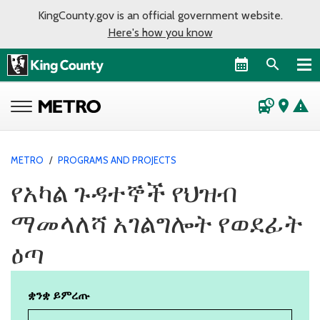
KingCounty.gov is an official government website.
Here's how you know
departure_board
place
warning
METRO
/
PROGRAMS AND PROJECTS
የአካል ጉዳተኞች የህዝብ
ማመላለሻ አገልግሎት የወደፊት
ዕጣ
ቋንቋ ይምረጡ