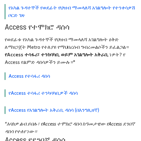
የአካል ጉዳተኞች የወደፊት የህዝብ ማመላለሻ አገልግሎት የተንቀሳቃሽ
ቦርድ ገጽ
Access የተሞክሮ ዳሰሳ
የወደፊቱ የአካል ጉዳተኞች የህዝብ ማመላለሻ አገልግሎት ዕቅድ
ለማዘጋጀት Metro የተለያዩ የማህበረሰብ ግብረመልሶችን ይፈልጋል።
የAccess ተሳፋሪ፣ ተንከባካቢ ወይም አገልግሎት አቅራቢ
ነዎት? የ
Access የልምድ ዳሰሳዎችን ይሙሉ።*
Access የተሳፋሪ ዳሰሳ
የAccess ተሳፋሪ ተንካባካቢዎች ዳሰሳ
የAccess የአገልግሎት አቅራቢ ዳሰሳ (በእንግሊዘኛ)
*እባክዎ ልብ ይበሉ፣ የAccess ተሞክሮ ዳሰሳ ከዓመታዊው የAccess ደንበኛ
ዳሰሳ የተለየ ነው።
Access የደንበኛ ዳሰሳ