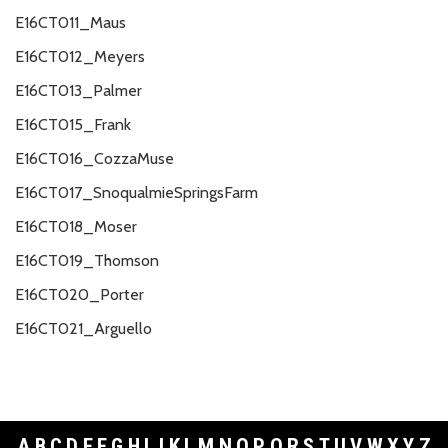
E16CT011_Maus
E16CT012_Meyers
E16CT013_Palmer
E16CT015_Frank
E16CT016_CozzaMuse
E16CT017_SnoqualmieSpringsFarm
E16CT018_Moser
E16CT019_Thomson
E16CT020_Porter
E16CT021_Arguello
A
B
C
D
E
F
G
H
I
J
K
L
M
N
O
P
Q
R
S
T
U
V
W
X
Y
Z