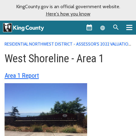
KingCounty.gov is an official government website.
Here's how you know
Language sel
RESIDENTIAL NORTHWEST DISTRICT - ASSESSOR'S 2022 VALUATION
AREA REPORTS
WEST SHORELINE - AREA 1
West Shoreline - Area 1
Area 1 Report