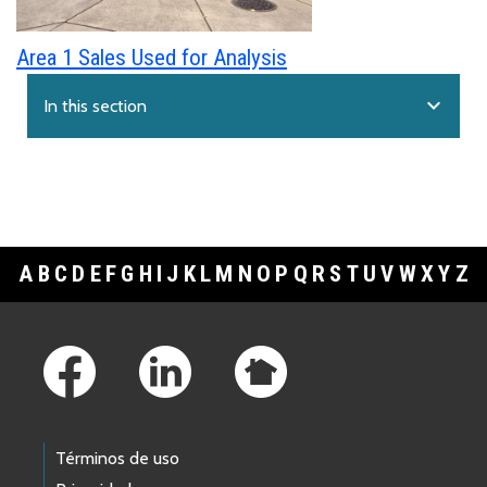
Area 1 Sales Used for Analysis
expand_more
In this section
A
B
C
D
E
F
G
H
I
J
K
L
M
N
O
P
Q
R
S
T
U
V
W
X
Y
Z
Footer Links
Términos de uso