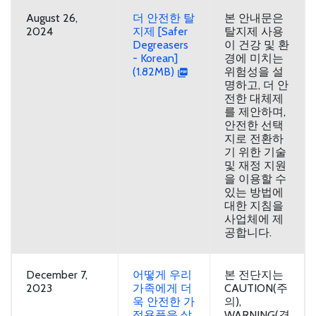
August 26,
더 안전한 탈
본 안내문은
2024
지제 [Safer
탈지제 사용
Degreasers
이 건강 및 환
- Korean]
경에 미치는
(1.82MB)
위험성을 설
명하고, 더 안
전한 대체제
를 제안하며,
안전한 선택
지로 전환하
기 위한 기술
및 재정 지원
을 이용할 수
있는 방법에
대한 지침을
사업체에 제
공합니다.
December 7,
어떻게 우리
본 전단지는
2023
가족에게 더
CAUTION(주
욱 안전한 가
의),
정용품을 살
WARNING(경