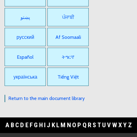
پښتو
ਪੰਜਾਬੀ
русский
Af Soomaali
Español
ትግርኛ
українська
Tiếng Việt
Return to the main document library
A
B
C
D
E
F
G
H
I
J
K
L
M
N
O
P
Q
R
S
T
U
V
W
X
Y
Z