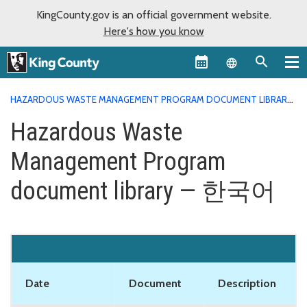
KingCounty.gov is an official government website.
Here's how you know
Language sel
HAZARDOUS WASTE MANAGEMENT PROGRAM DOCUMENT LIBRARY
HAZARDOUS WASTE MANAGEMENT PROGRAM DOCUMENT
Hazardous Waste
LIBRARY — 한국어
Management Program
document library — 한국어
Date
Document
Description