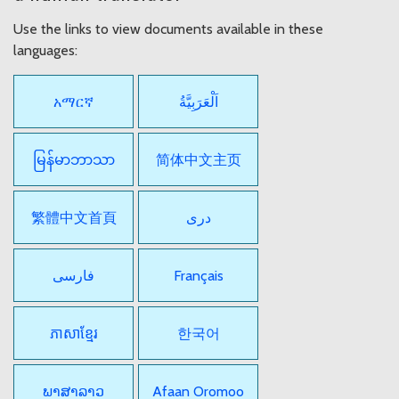
Use the links to view documents available in these
languages:
አማርኛ
اَلْعَرَبِيَّةُ
မြန်မာဘာသာ
简体中文主页
繁體中文首頁
دری
فارسی
Français
ភាសាខ្មែរ
한국어
ພາສາລາວ
Afaan Oromoo