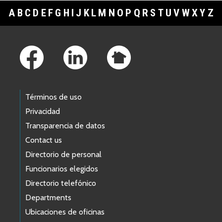
A
B
C
D
E
F
G
H
I
J
K
L
M
N
O
P
Q
R
S
T
U
V
W
X
Y
Z
Footer Links
Términos de uso
Privacidad
Transparencia de datos
Contact us
Directorio de personal
Funcionarios elegidos
Directorio telefónico
Departments
Ubicaciones de oficinas