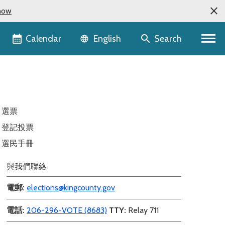
now
Language selector
Calendar
Search
English
選票
登記投票
選民手冊
與我們聯絡
電郵
:
elections@kingcounty.gov
電話
:
206-296-VOTE (8683)
TTY:
Relay 711