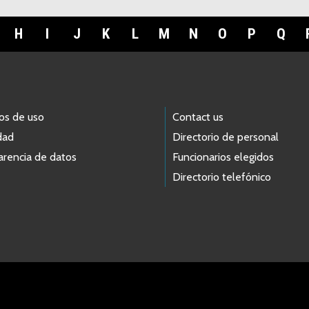
H
I
J
K
L
M
N
O
P
Q
os de uso
Contact us
dad
Directorio de personal
arencia de datos
Funcionarios elegidos
Directorio telefónico