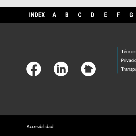
INDEX
A
B
C
D
E
F
G
Footer Links
Términ
Privaci
Transp
Accesibilidad