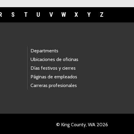
R
S
T
U
V
W
X
Y
Z
Departments
Ubicaciones de oficinas
Días festivos y cierres
Páginas de empleados
Carreras profesionales
© King County, WA 2026