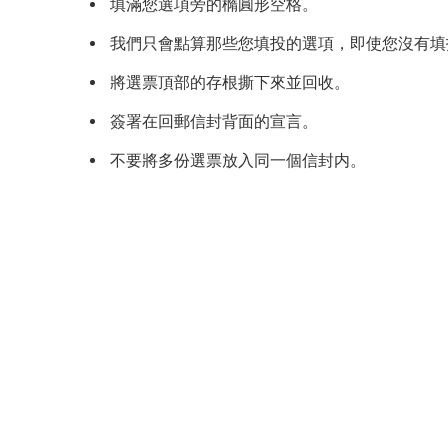
填滿您選項旁的橢圓形空格。
我們只會點算那些您填投的選項，即使您沒有填
將選票頂部的存根撕下來並回收。
簽署在回郵信封背面的宣言。
不要將多份選票放入同一個信封内。