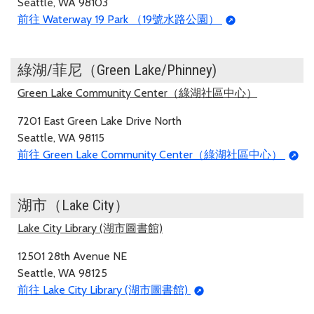
Seattle, WA 98103
前往 Waterway 19 Park （19號水路公園）
綠湖/菲尼（Green Lake/Phinney)
Green Lake Community Center（綠湖社區中心）
7201 East Green Lake Drive North
Seattle, WA 98115
前往 Green Lake Community Center（綠湖社區中心）
湖市（Lake City）
Lake City Library (湖市圖書館)
12501 28th Avenue NE
Seattle, WA 98125
前往 Lake City Library (湖市圖書館)