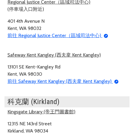
Regional Justice Center（區域司法中心)
(停車場入口附近)
401 4th Avenue N
Kent, WA 98032
前往 Regional Justice Center（區域司法中心)
Safeway Kent Kangley (西夫韋 Kent Kangley)
13101 SE Kent-Kangley Rd
Kent, WA 98030
前往 Safeway Kent Kangley (西夫韋 Kent Kangley)
科克蘭 (Kirkland)
Kingsgate Library (帝王門圖書館)
12315 NE 143rd Street
Kirkland, WA 98034