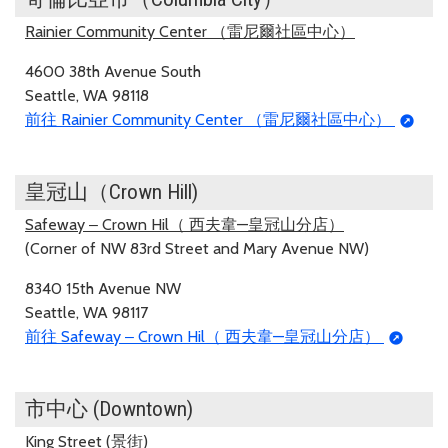
Rainier Community Center （雷尼爾社區中心）
4600 38th Avenue South
Seattle, WA 98118
前往 Rainier Community Center （雷尼爾社區中心）
皇冠山（Crown Hill)
Safeway ‒ Crown Hil（ 西夫韋—皇冠山分店）
(Corner of NW 83rd Street and Mary Avenue NW)
8340 15th Avenue NW
Seattle, WA 98117
前往 Safeway ‒ Crown Hil（ 西夫韋—皇冠山分店）
市中心 (Downtown)
King Street (景街)