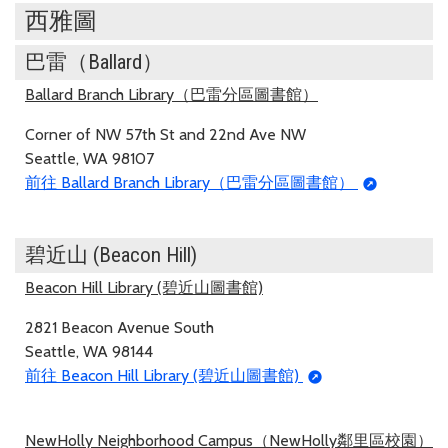
西雅圖
巴雷（Ballard）
Ballard Branch Library（巴雷分區圖書館）
Corner of NW 57th St and 22nd Ave NW
Seattle, WA 98107
前往 Ballard Branch Library（巴雷分區圖書館）
碧近山 (Beacon Hill)
Beacon Hill Library (碧近山圖書館)
2821 Beacon Avenue South
Seattle, WA 98144
前往 Beacon Hill Library (碧近山圖書館)
NewHolly Neighborhood Campus（NewHolly鄰里區校園）