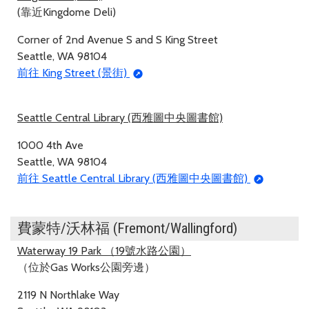
(靠近Kingdome Deli)
Corner of 2nd Avenue S and S King Street
Seattle, WA 98104
前往 King Street (景街)
Seattle Central Library (西雅圖中央圖書館)
1000 4th Ave
Seattle, WA 98104
前往 Seattle Central Library (西雅圖中央圖書館)
費蒙特/沃林福 (Fremont/Wallingford)
Waterway 19 Park （19號水路公園）
（位於Gas Works公園旁邊）
2119 N Northlake Way