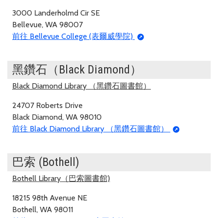
3000 Landerholmd Cir SE
Bellevue, WA 98007
前往 Bellevue College (表爾威學院)
黑鑽石（Black Diamond）
Black Diamond Library （黑鑽石圖書館）
24707 Roberts Drive
Black Diamond, WA 98010
前往 Black Diamond Library （黑鑽石圖書館）
巴索 (Bothell)
Bothell Library（巴索圖書館)
18215 98th Avenue NE
Bothell, WA 98011