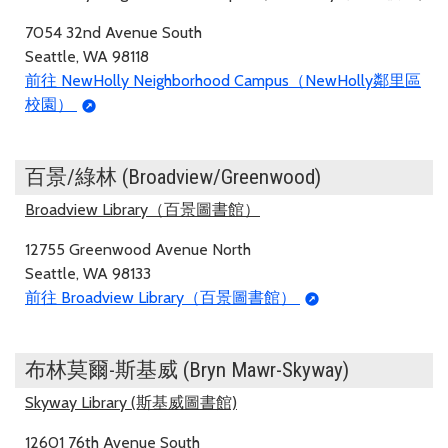
7054 32nd Avenue South
Seattle, WA 98118
前往 NewHolly Neighborhood Campus（NewHolly鄰里區
校園）
百景/綠林 (Broadview/Greenwood)
Broadview Library（百景圖書館）
12755 Greenwood Avenue North
Seattle, WA 98133
前往 Broadview Library（百景圖書館）
布林莫爾-斯基威 (Bryn Mawr-Skyway)
Skyway Library (斯基威圖書館)
12601 76th Avenue South