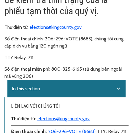
phiếu tạm thời của quý vị.
Thư điện tử:
elections@kingcounty.gov
Số điện thoại chính:
206-296-VOTE (8683), chúng tôi cung
cấp dịch vụ bằng 120 ngôn ngữ
TTY Relay:
711
Số điện thoại miễn phí:
800-325-6165 (sử dụng bên ngoài
mã vùng 206)
expand_more
In this section
LIÊN LẠC VỚI CHÚNG TÔI
Thư điện tử
:
elections@kingcounty.gov
Điện thoại chính
:
206-296-VOTE (8683)
TTY:
Relay 711