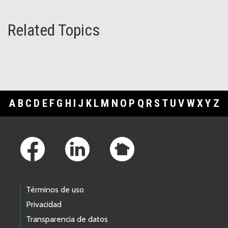
Related Topics
A
B
C
D
E
F
G
H
I
J
K
L
M
N
O
P
Q
R
S
T
U
V
W
X
Y
Z
Footer Links
Términos de uso
Privacidad
Transparencia de datos