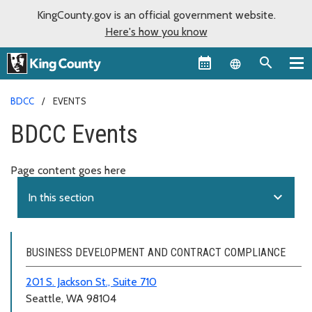
KingCounty.gov is an official government website.
Here's how you know
Language sel
BDCC
EVENTS
BDCC Events
Page content goes here
expand_more
In this section
BUSINESS DEVELOPMENT AND CONTRACT COMPLIANCE
201 S. Jackson St., Suite 710
Seattle, WA 98104