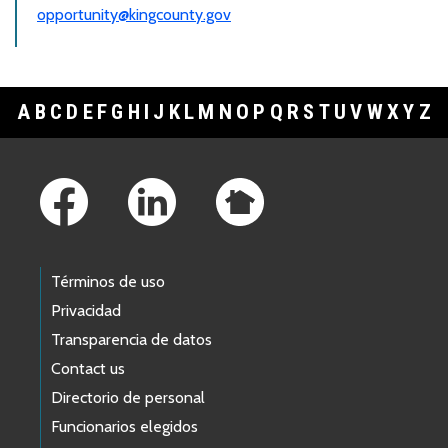
opportunity@kingcounty.gov
A
B
C
D
E
F
G
H
I
J
K
L
M
N
O
P
Q
R
S
T
U
V
W
X
Y
Z
Footer Links
Términos de uso
Privacidad
Transparencia de datos
Contact us
Directorio de personal
Funcionarios elegidos