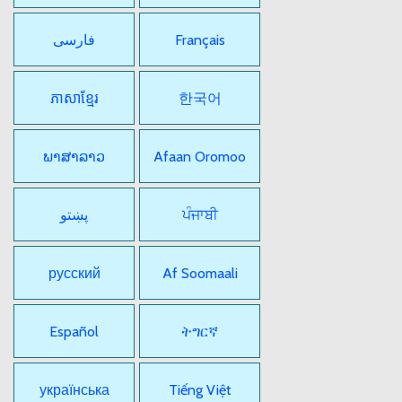
فارسی
Français
ភាសាខ្មែរ
한국어
ພາສາລາວ
Afaan Oromoo
پښتو
ਪੰਜਾਬੀ
русский
Af Soomaali
Español
ትግርኛ
українська
Tiếng Việt