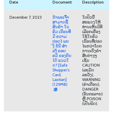
Date
Document
Description
December 7, 2023
ຂ້າພະເຈ້ົາ
ໃບປິວນີ້
ສາມາດຊ້ື
ສະແດງໃຫ້
ສິນຄ້າ ໃນ
ທ່ານເຫັນວິທີ
ຄົວ ເຮືອນທ່ີ
ເລືອກເຄື່ອງ
ມີ ຄວາມ
ໃຊ້ໃນຄົວ
ປອດໄ ພຍ
ເຮືອນທີ່ປອດ
່ງິ ຂ້ນຶ ສຳ
ໄພກວ່າໂດຍ
ລງັ ຄອບ
ການເບິ່ງຄຳ
ຄວົ ຂອງຕົນ
ສັບຕ່າງໆ
ໄດ້ ແນວໃ
ເຊັ່ນ
ດ? [Safe
CAUTION
Shopper's
(ລະມັດ
Card,
ລະວັງ),
Laotian]
WARNING
(1.29MB)
(ຄໍາເຕືອນ),
DANGER
(ອັນຕະລາຍ)
ຫຼື POISON
(ເປັນພິດ).