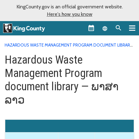
KingCounty.gov is an official government website.
Here's how you know
Language sel
HAZARDOUS WASTE MANAGEMENT PROGRAM DOCUMENT LIBRARY
HAZARDOUS WASTE MANAGEMENT PROGRAM DOCUMENT
Hazardous Waste
LIBRARY — ພາສາລາວ
Management Program
document library — ພາສາ
ລາວ