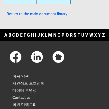
Return to the main document library
A
B
C
D
E
F
G
H
I
J
K
L
M
N
O
P
Q
R
S
T
U
V
W
X
Y
Z
Footer Links
이용 약관
개인정보 보호정책
데이터 투명성
Contact us
직원 디렉토리