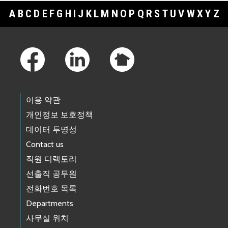
A
B
C
D
E
F
G
H
I
J
K
L
M
N
O
P
Q
R
S
T
U
V
W
X
Y
Z
Footer Links
이용 약관
개인정보 보호정책
데이터 투명성
Contact us
직원 디렉토리
선출직 공무원
전화번호 목록
Departments
사무실 위치