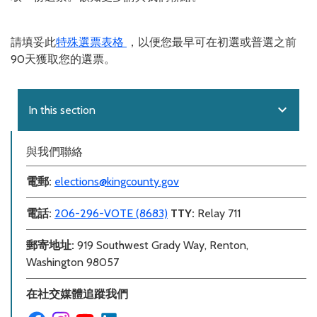
請填妥此
特殊選票表格
，以便您最早可在初選或普選之前
90天獲取您的選票。
expand_more
In this section
與我們聯絡
電郵
:
elections@kingcounty.gov
電話
:
206-296-VOTE (8683)
TTY:
Relay 711
郵寄地址:
919 Southwest Grady Way, Renton,
Washington 98057
在社交媒體追蹤我們