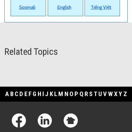
Soomali
English
Tiếng Việt
Related Topics
A
B
C
D
E
F
G
H
I
J
K
L
M
N
O
P
Q
R
S
T
U
V
W
X
Y
Z
Footer Links