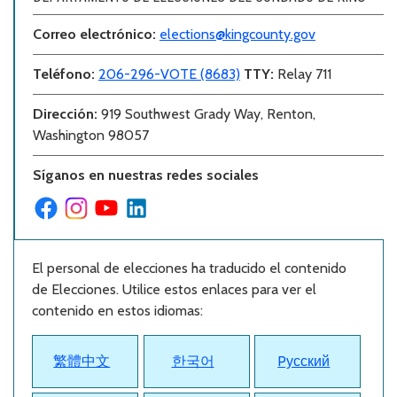
Correo electr
ó
nico:
elections@kingcounty.gov
Teléfono
:
206-296-VOTE (8683)
TTY:
Relay 711
Dirección
:
919 Southwest Grady Way, Renton,
Washington 98057
Síganos en nuestras redes sociales
El personal de elecciones ha traducido el contenido
de Elecciones. Utilice estos enlaces para ver el
contenido en estos idiomas:
繁體中文
한국어
Pусский