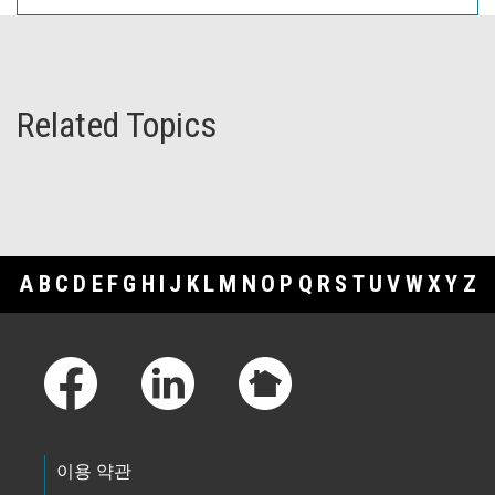
Related Topics
A
B
C
D
E
F
G
H
I
J
K
L
M
N
O
P
Q
R
S
T
U
V
W
X
Y
Z
Footer Links
이용 약관