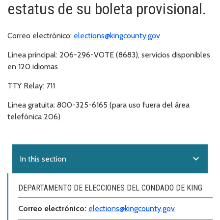
estatus de su boleta provisional.
Correo electrónico:
elections@kingcounty.gov
Línea principal:
206-296-VOTE (8683), servicios disponibles
en 120 idiomas
TTY Relay:
711
Línea gratuita:
800-325-6165 (para uso fuera del área
telefónica 206)
expand_more
In this section
DEPARTAMENTO DE ELECCIONES DEL CONDADO DE KING
Correo electr
ó
nico:
elections@kingcounty.gov