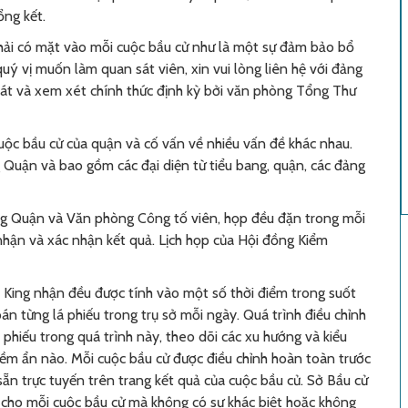
ổng kết.
 phải có mặt vào mỗi cuộc bầu cử như là một sự đảm bảo bổ
quý vị muốn làm quan sát viên, xin vui lòng liên hệ với đảng
 sát và xem xét chính thức định kỳ bởi văn phòng Tổng Thư
ộc bầu cử của quận và cố vấn về nhiều vấn đề khác nhau.
 Quận và bao gồm các đại diện từ tiểu bang, quận, các đảng
ồng Quận và Văn phòng Công tố viên, họp đều đặn trong mỗi
nhận và xác nhận kết quả. Lịch họp của Hội đồng Kiểm
n King nhận đều được tính vào một số thời điểm trong suốt
oán từng lá phiếu trong trụ sở mỗi ngày. Quá trình điều chỉnh
á phiếu trong quá trình này, theo dõi các xu hướng và kiểu
iềm ẩn nào. Mỗi cuộc bầu cử được điều chỉnh hoàn toàn trước
sẵn trực tuyến trên
trang kết quả của cuộc bầu cử
. Sở Bầu cử
ủ cho mỗi cuộc bầu cử mà không có sự khác biệt hoặc không