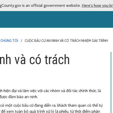
gCounty.gov is an official government website.
Here's how you k
Ề CHÚNG TÔI
CUỘC BẦU CỬ AN NINH VÀ CÓ TRÁCH NHIỆM GIẢI TRÌNH
nh và có trách
 hiện đại và làm việc với các nhóm và đối tác chính thức, là
 được đảm bảo an ninh.
ó một cuộc bầu cử đang diễn ra, khách tham quan có thể tự
để xem toàn bộ quá trình xử lý lá phiếu, từ thời điểm phân