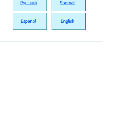
Pусский
Soomali
Español
English