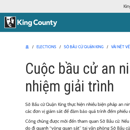
Kin
홈
ELECTIONS
SỞ BẦU CỬ QUẬN KING
VÀI NÉT V
Cuộc bầu cử an ni
nhiệm giải trình
Sở Bầu cử Quận King thực hiện nhiều biện pháp an ninh
các đơn vị giám sát để đảm bảo quá trình đếm phiếu
Công chúng được mời đến tham quan Sở Bầu cử. Nếu c
do đi quanh “vòng quan sát” tại văn phòng Sở Bầu cử 