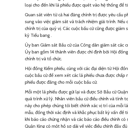
loại cho đến khi lá phiếu được quét vào hệ thống để t
Quan sát viên từ cả hai đảng chính trị được yêu cầu
sung vào việc giám sát và trách nhiệm giải trình. Nếu 
chính trị của quý vị. Các cuộc bầu cử cũng được giám
ký Tiểu bang .
Ủy ban Giám sát Bầu cử của Công dân giám sát các cu
Ủy ban gồm 14 thành viên được chỉ định bởi Hội đồng
chính trị và tổ chức.
Hội đồng Kiểm phiếu, cùng với các đại diện từ Hội đ
cuộc bầu cử để xem xét các lá phiếu chưa được chấp 
phiếu được đăng cho mỗi cuộc bầu cử.
Mỗi một lá phiếu được gửi lại và được Sở Bầu cử Quậ
quá trình xử lý. Nhân viên bầu cử điều chỉnh và tính t
này cho phép chúng tôi biết chính xác vị trí của mỗi l
mẫu, đồng thời xác định và khắc phục bất kỳ vấn đề t
khi báo cáo chứng nhận và các báo cáo điều chỉnh có 
Quận King có một hồ sơ dài về việc điều chỉnh đầy đ