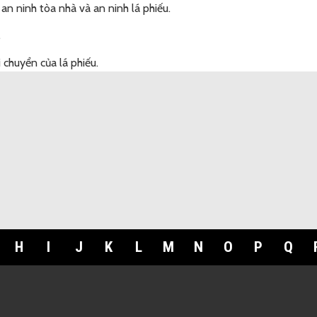
n ninh tòa nhà và an ninh lá phiếu.
.
 chuyển của lá phiếu.
H
I
J
K
L
M
N
O
P
Q