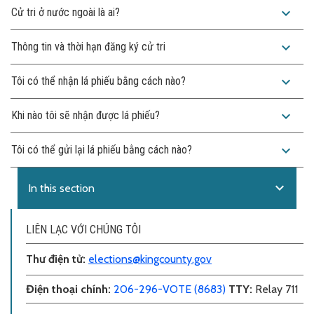
expand_more
Cử tri ở nước ngoài là ai?
expand_more
Thông tin và thời hạn đăng ký cử tri
expand_more
Tôi có thể nhận lá phiếu bằng cách nào?
expand_more
Khi nào tôi sẽ nhận được lá phiếu?
expand_more
Tôi có thể gửi lại lá phiếu bằng cách nào?
expand_more
In this section
LIÊN LẠC VỚI CHÚNG TÔI
Thư điện tử
:
elections@kingcounty.gov
Điện thoại chính
:
206-296-VOTE (8683)
TTY:
Relay 711