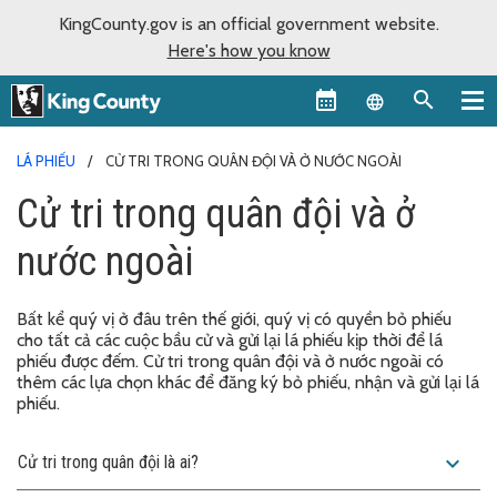
KingCounty.gov is an official government website.
Here's how you know
Language sel
LÁ PHIẾU
CỬ TRI TRONG QUÂN ĐỘI VÀ Ở NƯỚC NGOÀI
Cử tri trong quân đội và ở
nước ngoài
Bất kể quý vị ở đâu trên thế giới, quý vị có quyền bỏ phiếu
cho tất cả các cuộc bầu cử và gửi lại lá phiếu kịp thời để lá
phiếu được đếm. Cử tri trong quân đội và ở nước ngoài có
thêm các lựa chọn khác để đăng ký bỏ phiếu, nhận và gửi lại lá
phiếu.
expand_more
Cử tri trong quân đội là ai?