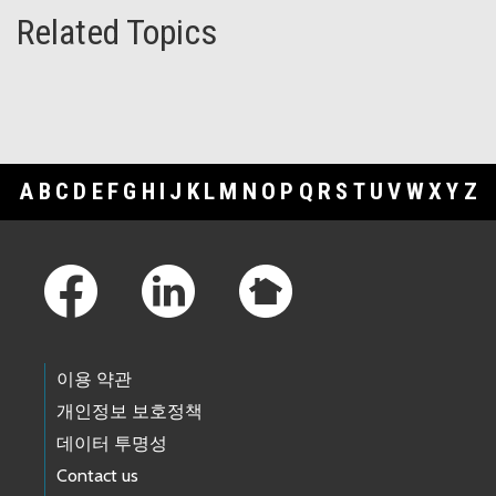
Related Topics
A
B
C
D
E
F
G
H
I
J
K
L
M
N
O
P
Q
R
S
T
U
V
W
X
Y
Z
Footer Links
이용 약관
개인정보 보호정책
데이터 투명성
Contact us