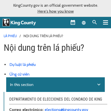
KingCounty.gov is an official government website.
Here's how you know
Language sel
LÁ PHIẾU
NỘI DUNG TRÊN LÁ PHIẾU?
Nội dung trên lá phiếu?
Dự luật lá phiếu
Ứng cử viên
expand_more
In this section
DEPARTAMENTO DE ELECCIONES DEL CONDADO DE KING
Correo electr
ó
nico:
elections@kingcounty.gov