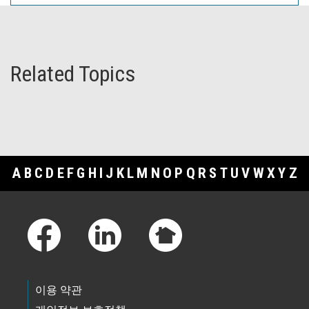
Related Topics
A
B
C
D
E
F
G
H
I
J
K
L
M
N
O
P
Q
R
S
T
U
V
W
X
Y
Z
Footer Links
이용 약관