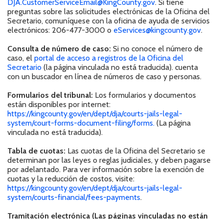
DJA.CustomerServiceEmail@KingCounty.gov
. Si tiene
preguntas sobre las solicitudes electrónicas de la Oficina del
Secretario, comuníquese con la oficina de ayuda de servicios
electrónicos: 206-477-3000 o
eServices@kingcounty.gov
.
Consulta de número de caso:
Si no conoce el número de
caso, el
portal de acceso a registros de la Oficina del
Secretario
(la página vinculada no está traducida). cuenta
con un buscador en línea de números de caso y personas.
Formularios del tribunal:
Los formularios y documentos
están disponibles por internet:
https://kingcounty.gov/en/dept/dja/courts-jails-legal-
system/court-forms-document-filing/forms.
(La página
vinculada no está traducida).
Tabla de cuotas:
Las cuotas de la Oficina del Secretario se
determinan por las leyes o reglas judiciales, y deben pagarse
por adelantado. Para ver información sobre la exención de
cuotas y la reducción de costos, visite:
https://kingcounty.gov/en/dept/dja/courts-jails-legal-
system/courts-financial/fees-payments
.
Tramitación electrónica (Las páginas vinculadas no están