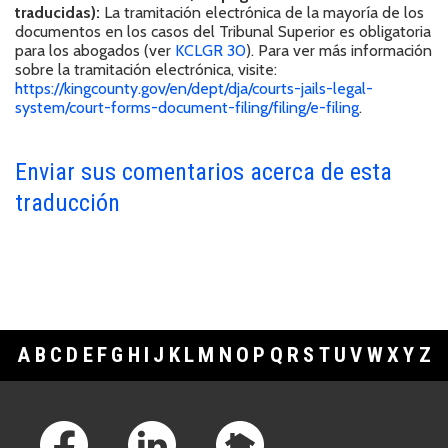
traducidas):
La tramitación electrónica de la mayoría de los
documentos en los casos del Tribunal Superior es obligatoria
para los abogados (ver
KCLGR 30
). Para ver más información
sobre la tramitación electrónica, visite:
https://kingcounty.gov/en/dept/dja/courts-jails-legal-
system/court-forms-document-filing/filing/e-filing
.
Enviar sus comentarios acerca de esta
traducción
A
B
C
D
E
F
G
H
I
J
K
L
M
N
O
P
Q
R
S
T
U
V
W
X
Y
Z
Footer Links