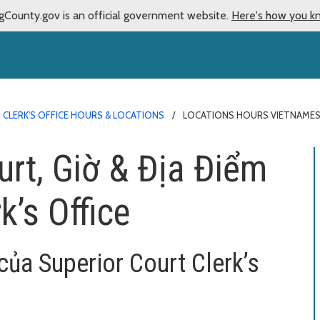
gCounty.gov is an official government website.
Here's how you k
 CLERK'S OFFICE HOURS & LOCATIONS
LOCATIONS HOURS VIETNAME
rt, Giờ & Địa Điểm
k’s Office
của Superior Court Clerk’s