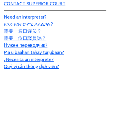
CONTACT SUPERIOR COURT
Need an interpreter?
አንድ አስተርጓሚ ይፈልጋሉ?
需要一名口
译员
？
需要一位口譯員嗎？
Нужен переводчик?
Ma u baahan tahay turjubaan?
¿Necesita un intérprete?
Quý vị cần thông dịch viên?