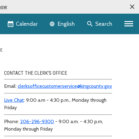
now
Language selector
Calendar
Search
English
SE
CONTACT THE CLERK'S OFFICE
Email:
clerksofficecustomerservice@kingcounty.gov
Live Chat
: 9:00 a.m - 4:30 p.m., Monday through
Friday
Phone:
206-296-9300
- 9:00 a.m. - 4:30 p.m,
Monday through Friday