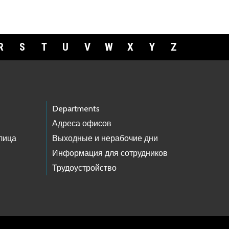
R
S
T
U
V
W
X
Y
Z
Departments
Адреса офисов
лица
Выходные и нерабочие дни
Информация для сотрудников
Трудоустройство