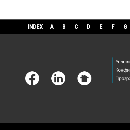
INDEX
A
B
C
D
E
F
G
Footer Links
Услов
Конфи
Прозр