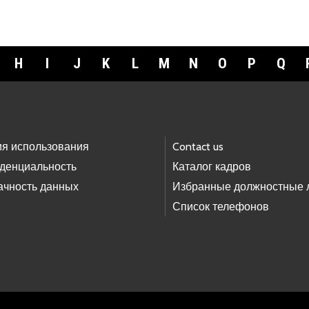
H
I
J
K
L
M
N
O
P
Q
ия использования
Contact us
денциальность
Каталог кадров
ачность данных
Избранные должностные 
Список телефонов