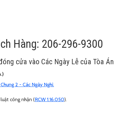
ách Hàng: 206-296-9300
ẽ đóng cửa vào Các Ngày Lễ của Tòa Án
.)
Chung 2 - Các Ngày Nghỉ.
luật công nhận (
RCW 1.16.050
).