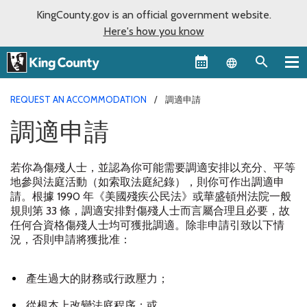
KingCounty.gov is an official government website.
Here's how you know
Language sel
REQUEST AN ACCOMMODATION
調適申請
調適申請
若你為傷殘人士，並認為你可能需要調適安排以充分、平等
地參與法庭活動（如索取法庭紀錄），則你可作出調適申
請。根據
1990
年《美國殘疾公民法》或華盛頓州法院一般
規則第
33
條，調適安排對傷殘人士而言屬合理且必要，故
任何合資格傷殘人士均可獲批調適。除非申請引致以下情
況，否則申請將獲批准：
產生過大的財務或行政壓力；
從根本上改變法庭程序；或