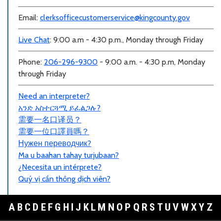
Email:
clerksofficecustomerservice@kingcounty.gov
Live Chat
: 9:00 a.m - 4:30 p.m., Monday through Friday
Phone:
206-296-9300
- 9:00 a.m. - 4:30 p.m, Monday
through Friday
Need an interpreter?
አንድ አስተርጓሚ ይፈልጋሉ?
需要一名口
译员？
需要一位口譯員嗎？
Нужен переводчик?
Ma u baahan tahay turjubaan?
¿Necesita un intérprete?
Quý vị cần thông dịch viên?
A
B
C
D
E
F
G
H
I
J
K
L
M
N
O
P
Q
R
S
T
U
V
W
X
Y
Z