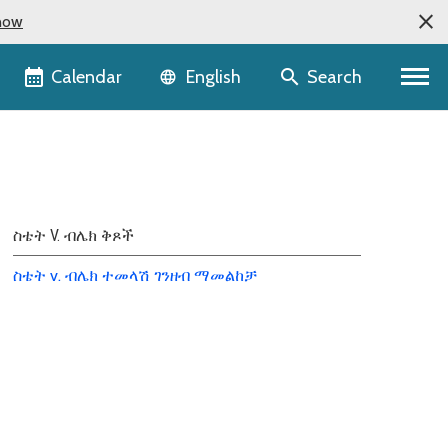
now
Language selector
Calendar
Search
English
ስቴት V. ብሌክ ቅጾች
ስቴት v. ብሌክ ተመላሽ ገንዘብ ማመልከቻ