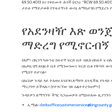
69.50.4013 እና የቀደሙት ሕጎች (በጋራ “RCW 69.50.40
ታይቶ የማይታወቅ የጥፋተኝነት ውሳኔ ለማስታገስ የሚደረጉ የው
የአደንዛዥ እጽ ወንጀ
ማድረግ የሚኖርብኝ ነ
የለም፣ በኪንግ ካውንቲ ከፍተኛ ፍርድ ቤት ብሌክ በስቴት v ብ
በአቃቤ ህግ ጽህፈት ቤት የሚገመገሙና ፍርድ ቤቱ የቅጣት ውሳኔ
የሚሰጥ ይሆናል፡፡
በእርስዎ ጉዳይ ላይ ትእዛዝ እንደገባ ለማየት እንዲችሉ የጉዳ
ማረጋገጥ ይችላሉ፡፡ (የተገናኘው ገጽ አልተተረጎመም፡፡)
ጉዳይዎን ለማግኘት ችግር ካጋጠመዎት በሚከተለው ሊያገኙን 
ኢሜል፡
clerksofficecustomerservice@kingcounty.g