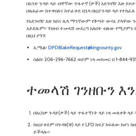
በአንድ ጉዳይ ላይ ብቸኛው ጥፋተኛ (ዎች) አደንዛዥ እጽ ይዞታ
በጸሐፊው ከተቀበለና ከተፈቀደ በኋላ በዚህ ጉዳይ ላይ የተከፈ
የአደንዛዥ እጽ ክስና ሌላ ማንኛውም የቅጣት ውሳኔ ያላቸው ጉ
አይደሉም፡፡ ገንዘብ ተመላሽ መደረግ አለበት ብለው የሚያምኑ 
በዚህ ያግኙ
ኢሜል፡
DPDBlakeRequest@kingcounty.gov
ስልክ፡ 206-296-7662 ወይም ነጻ መስመር በ 1-844-93
ተመላሽ ገንዘቡን እ
በእርስዎ ጉዳይ(ዎች) ላይ ጥፋተኝነት ላይ ነጻ መለቀቅ ላይ
ከዚህ ቀደም በጉዳዩ(ቹ) ላይ የ LFO ክፍያ ከፍለው ከሆነ
ይችላሉ፡፡