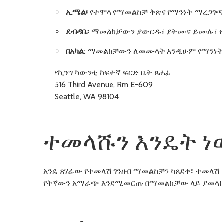
ኢሜል፡
የተሞላ የማመልከቻ ቅጽና የማንነት ማረጋገጫ
ደብዳቤ፡
ማመልከቻውን ያውርዱ፣ ያትሙና ይሙሉ፣ የማ
በአካል:
ማመልከቻውን ለመሙላት እንዲሁም የማንነት ማ
የኪንግ ካውንቲ ከፍተኛ ፍርድ ቤት ጸሐፊ
516 Third Avenue, Rm E-609
Seattle, WA 98104
ተመላሹን እንዴት 
አንዴ ጸሃፊው የተመላሽ ገንዘብ ማመልከቻን ካጸደቀ፣ ተመላሽ 
የትኛውን አማራጭ እንደሚመርጡ በማመልከቻው ላይ ያመላ