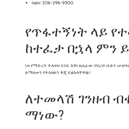
ስልክ፡ 206-296-9300
የጥፋተኝነት ላይ የ
ከተፈታ በኋላ ምን 
ነጻ የማድረጉ ትእዛዝ አንዴ ከገባ ጸሐፊው የፍርድ ቤቱን መዝ
ለማዘመን የትእዛዙን ቅጂ ይልክላቸዋል፡፡
ለተመላሽ ገንዘብ 
ማነው?