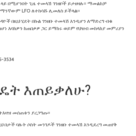
 ላይ በሚሆንበት ጊዜ ተመላሽ ገንዘቦች ይታዘዛሉ፡፡ ማመልከቻ
ለ ማንኛውም LFO ለተከሳሹ ሊመለስ ይችላል፡፡
ዳዮች በዚህ ሂደት በኩል ገንዘቡ ተመላሽ እንዲሆን ለማድረግ ብቁ
ከሆነ እባክዎን ከጠበቃዎ ጋር ይማከሩ ወይም የህዝብ መከላከያ መምሪያን
5-3534
ንዴት እጠይቃለሁ?
 ትእዛዝ መሰጠቱን ያረጋግጡ፡፡
 ከዚህ በታች ባሉት ሶስት መንገዶች ገንዘቡ ተመላሽ እንዲደረግ መጠየቅ