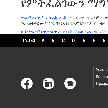
የምትፈልገውን ማግ
ተጨማሪ የስቴት v. ብሌክ መርጃዎችን ይመልከቱ
ወይም ጠበቃ
ገጽ አልተተረጎመም ነገር ግን ነጻ የትርጉም እገዛ በህዝብ መከላከ
ይህን ትርጉም በተመለከተ አስተያየት ስለሰጡን እናመሰግናለን
INDEX
A
B
C
D
E
F
G
Footer Links
Услов
Конфи
Прозр