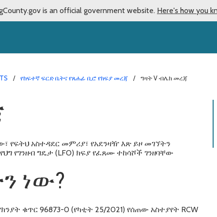
gCounty.gov is an official government website.
Here's how you k
NTS
የከፍተኛ ፍርድ ቤትና የጸሐፊ ቢሮ የክፍያ መረጃ
ግዛት V ብሌክ መረጃ
ጃ
፣ የፍትህ አስተዳደር መምሪያ፣ የአደንዛዥ እጽ ይዞ መገኘትን
የህግ የገንዘብ ግዴታ (LFO) ክፍያ የፈጸሙ ተከሳሾች ገንዘባቸው
ድን ነው?
ክንያት ቁጥር 96873-0 (የካቲት 25/2021) የሰጠው አስተያየት RCW