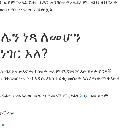
13” ወይም “ቀላል ይዞታ”) ሕገ መንግስታዊ አይደሉም፡፡ ይህ ከዚህ በፊት
ሳኔ ሃሳቦች ቁጥር አስከትሏል፡፡
ሌን ነጻ ለመሆን
ገር አለ?
ሌክ ብይን ተጽእኖ የተከሰቱት ሁሉም የአደንዛዥ እጽ ይዞታ ፍርዶች
 በተሰጠበት ቀን (ከአዲሱ እስከ ትልቁ) መሰረት ለጻ ለማድረግ ትእዛዝ
ይ ፋይልዎን የጸሐፊው መዝገቦች መግኛ ፖርታልን
እዚህ
በመጠቀም
ይችላሉ፡
ov