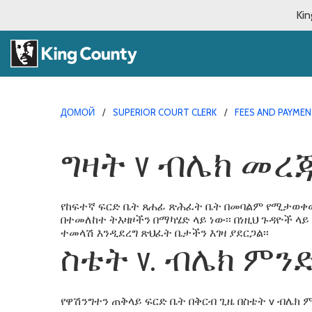
Kin
ДОМОЙ
SUPERIOR COURT CLERK
FEES AND PAYME
ግዛት v ብሌክ መረ
የከፍተኛ ፍርድ ቤት ጸሐፊ ጽሕፈት ቤት በመባልም የሚታወቀው
በተመለከተ ትእዛዞችን በማካሄድ ላይ ነው፡፡ በነዚህ ጉዳዮች ላይ 
ተመላሽ እንዲደረግ ጽህፈት ቤታችን እገዛ ያደርጋል፡፡
ስቴት v. ብሌክ ምን
የዋሽንግተን ጠቅላይ ፍርድ ቤት በቅርብ ጊዜ በስቴት v ብሌክ ም