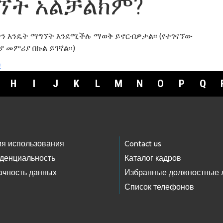
ኘት አልቻልክም?
ን እንዴት ማግኘት እንደሚችሉ ማወቅ ይኖርብዎታል፡፡ (የተገናኘው
ያ መምሪያ በኩል ይገኛል፡፡)
።
H
I
J
K
L
M
N
O
P
Q
ия использования
Contact us
денциальность
Каталог кадров
ачность данных
Избранные должностные 
Список телефонов