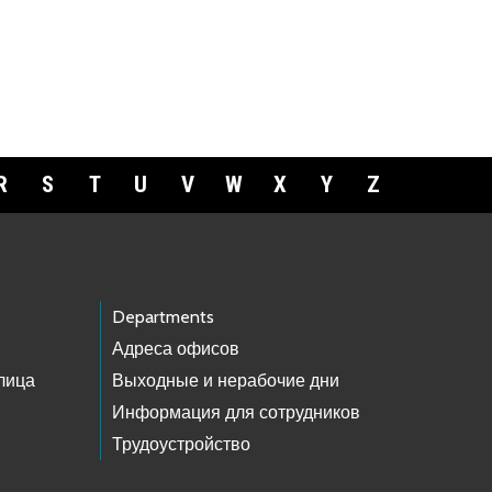
R
S
T
U
V
W
X
Y
Z
Departments
Адреса офисов
лица
Выходные и нерабочие дни
Информация для сотрудников
Трудоустройство