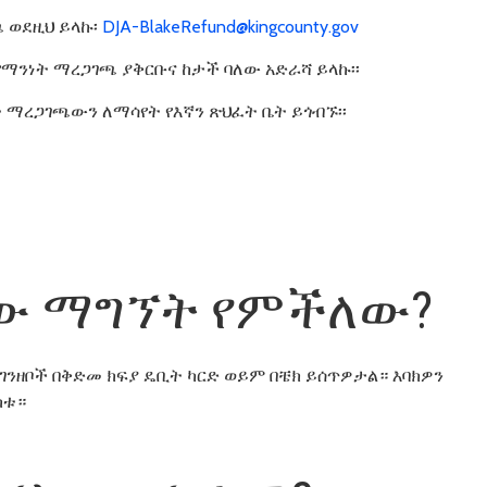
 ወደዚህ ይላኩ፡
DJA-BlakeRefund@kingcounty.gov
ንነት ማረጋገጫ ያቅርቡና ከታች ባለው አድራሻ ይላኩ፡፡
ረጋገጫውን ለማሳየት የእኛን ጽህፈት ቤት ይጎብኙ፡፡
ነው ማግኘት የምችለው?
ገንዘቦች በቅድመ ክፍያ ዴቢት ካርድ ወይም በቼክ ይሰጥዎታል። እባክዎን
ክቱ።