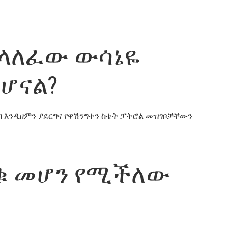
ተላለፈው ውሳኔዬ
ይሆናል?
ገብ እንዲዘምን ያደርግና የዋሽንግተን ስቴት ፓትሮል መዝገቦቻቸውን
ብቁ መሆን የሚችለው