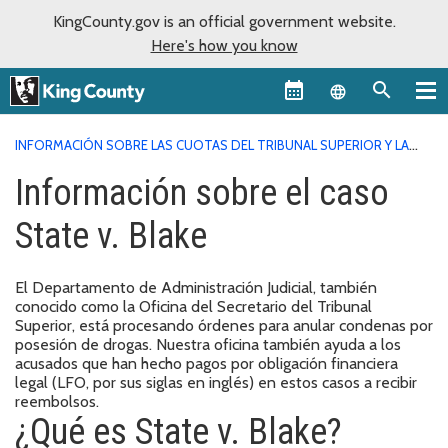
KingCounty.gov is an official government website.
Here's how you know
Language sel
INFORMACIÓN SOBRE LAS CUOTAS DEL TRIBUNAL SUPERIOR Y LA
OFICINA DEL SECRETARIO
INFORMACIÓN SOBRE EL CASO STATE
Información sobre el caso
V. BLAKE
State v. Blake
El Departamento de Administración Judicial, también
conocido como la Oficina del Secretario del Tribunal
Superior, está procesando órdenes para anular condenas por
posesión de drogas. Nuestra oficina también ayuda a los
acusados que han hecho pagos por obligación financiera
legal (LFO, por sus siglas en inglés) en estos casos a recibir
reembolsos.
¿Qué es State v. Blake?