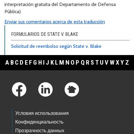
interpretación gratuita del Departamento de Defensa
Pública).
Enviar sus comentarios acerca de esta traducción
FORMULARIOS DE STATE V. BLAKE
Solicitud de reembolso según State v. Blake
A
B
C
D
E
F
G
H
I
J
K
L
M
N
O
P
Q
R
S
T
U
V
W
X
Y
Z
Footer Links
Условия использования
Конфиденциальность
Прозрачность данных