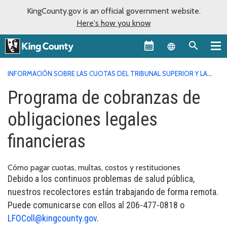
KingCounty.gov is an official government website.
Here's how you know
Language sel
INFORMACIÓN SOBRE LAS CUOTAS DEL TRIBUNAL SUPERIOR Y LA
OFICINA DEL SECRETARIO
PROGRAMA DE COBRANZAS DE
Programa de cobranzas de
OBLIGACIONES LEGALES FINANCIERAS
obligaciones legales
financieras
Cómo pagar cuotas, multas, costos y restituciones
Debido a los continuos problemas de salud pública,
nuestros recolectores están trabajando de forma remota.
Puede comunicarse con ellos al 206-477-0818 o
LFOColl@kingcounty.gov
.