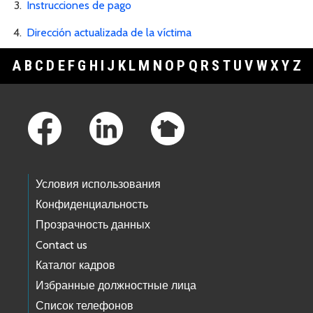
Instrucciones de pago
Dirección actualizada de la víctima
A
B
C
D
E
F
G
H
I
J
K
L
M
N
O
P
Q
R
S
T
U
V
W
X
Y
Z
Footer Links
Условия использования
Конфиденциальность
Прозрачность данных
Contact us
Каталог кадров
Избранные должностные лица
Список телефонов