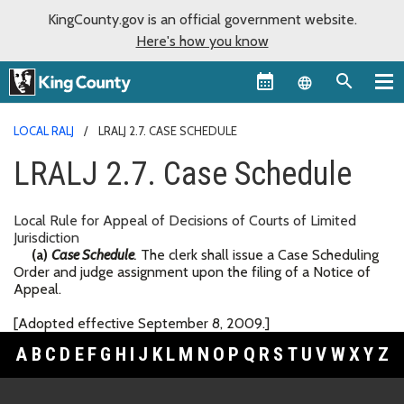
KingCounty.gov is an official government website.
Here's how you know
Language sel
LOCAL RALJ
LRALJ 2.7. CASE SCHEDULE
LRALJ 2.7. Case Schedule
Local Rule for Appeal of Decisions of Courts of Limited
Jurisdiction
(a)
Case Schedule
.
The clerk shall issue a Case Scheduling
Order and judge assignment upon the filing of a Notice of
Appeal.
[Adopted effective September 8, 2009.]
A
B
C
D
E
F
G
H
I
J
K
L
M
N
O
P
Q
R
S
T
U
V
W
X
Y
Z
Footer Links