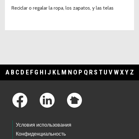
Reciclar o regalar la ropa, los zapatos, y las telas
A
B
C
D
E
F
G
H
I
J
K
L
M
N
O
P
Q
R
S
T
U
V
W
X
Y
Z
Footer Links
Условия использования
Конфиденциальность