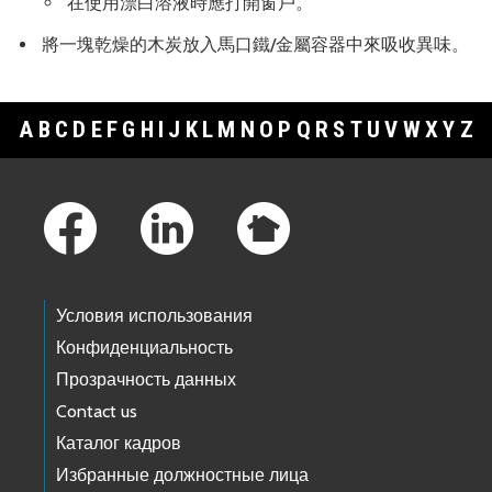
在使用漂白溶液時應打開窗戶。
將一塊乾燥的木炭放入馬口鐵/金屬容器中來吸收異味。
A
B
C
D
E
F
G
H
I
J
K
L
M
N
O
P
Q
R
S
T
U
V
W
X
Y
Z
Footer Links
Условия использования
Конфиденциальность
Прозрачность данных
Contact us
Каталог кадров
Избранные должностные лица