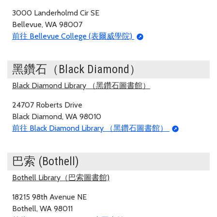
3000 Landerholmd Cir SE
Bellevue, WA 98007
前往 Bellevue College (表爾威學院)
黑鑽石（Black Diamond）
Black Diamond Library （黑鑽石圖書館）
24707 Roberts Drive
Black Diamond, WA 98010
前往 Black Diamond Library （黑鑽石圖書館）
巴索 (Bothell)
Bothell Library（巴索圖書館)
18215 98th Avenue NE
Bothell, WA 98011