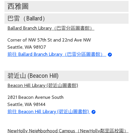
西雅圖
巴雷（Ballard）
Ballard Branch Library（巴雷分區圖書館）
Corner of NW 57th St and 22nd Ave NW
Seattle, WA 98107
前往 Ballard Branch Library（巴雷分區圖書館）
碧近山 (Beacon Hill)
Beacon Hill Library (碧近山圖書館)
2821 Beacon Avenue South
Seattle, WA 98144
前往 Beacon Hill Library (碧近山圖書館)
NewHolly Neighborhood Campus（NewHolly鄰里區校園）