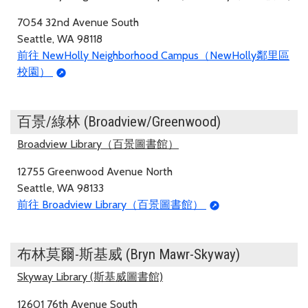
7054 32nd Avenue South
Seattle, WA 98118
前往 NewHolly Neighborhood Campus（NewHolly鄰里區
校園）
百景/綠林 (Broadview/Greenwood)
Broadview Library（百景圖書館）
12755 Greenwood Avenue North
Seattle, WA 98133
前往 Broadview Library（百景圖書館）
布林莫爾-斯基威 (Bryn Mawr-Skyway)
Skyway Library (斯基威圖書館)
12601 76th Avenue South