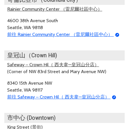
Rainier Community Center （雷尼爾社區中心）
4600 38th Avenue South
Seattle, WA 98118
前往 Rainier Community Center （雷尼爾社區中心）
皇冠山（Crown Hill)
Safeway ‒ Crown Hil（ 西夫韋—皇冠山分店）
(Corner of NW 83rd Street and Mary Avenue NW)
8340 15th Avenue NW
Seattle, WA 98117
前往 Safeway ‒ Crown Hil（ 西夫韋—皇冠山分店）
市中心 (Downtown)
King Street (景街)