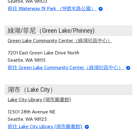
Seattle, WA 98103
前往 Waterway 19 Park （19號水路公園）
綠湖/菲尼（Green Lake/Phinney)
Green Lake Community Center（綠湖社區中心）
7201 East Green Lake Drive North
Seattle, WA 98115
前往 Green Lake Community Center（綠湖社區中心）
湖市（Lake City）
Lake City Library (湖市圖書館)
12501 28th Avenue NE
Seattle, WA 98125
前往 Lake City Library (湖市圖書館)