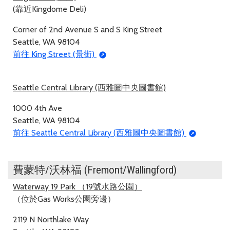
(靠近Kingdome Deli)
Corner of 2nd Avenue S and S King Street
Seattle, WA 98104
前往 King Street (景街)
Seattle Central Library (西雅圖中央圖書館)
1000 4th Ave
Seattle, WA 98104
前往 Seattle Central Library (西雅圖中央圖書館)
費蒙特/沃林福 (Fremont/Wallingford)
Waterway 19 Park （19號水路公園）
（位於Gas Works公園旁邊）
2119 N Northlake Way