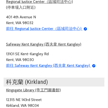
Regional Justice Center（區域司法中心)
(停車場入口附近)
401 4th Avenue N
Kent, WA 98032
前往 Regional Justice Center（區域司法中心)
Safeway Kent Kangley (西夫韋 Kent Kangley)
13101 SE Kent-Kangley Rd
Kent, WA 98030
前往 Safeway Kent Kangley (西夫韋 Kent Kangley)
科克蘭 (Kirkland)
Kingsgate Library (帝王門圖書館)
12315 NE 143rd Street
Kirkland, WA 98034