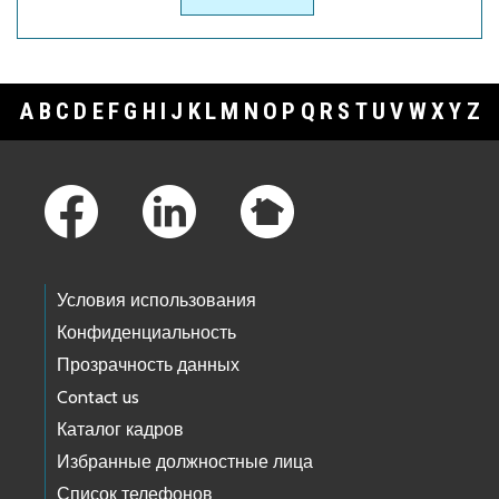
A
B
C
D
E
F
G
H
I
J
K
L
M
N
O
P
Q
R
S
T
U
V
W
X
Y
Z
Footer Links
Условия использования
Конфиденциальность
Прозрачность данных
Contact us
Каталог кадров
Избранные должностные лица
Список телефонов