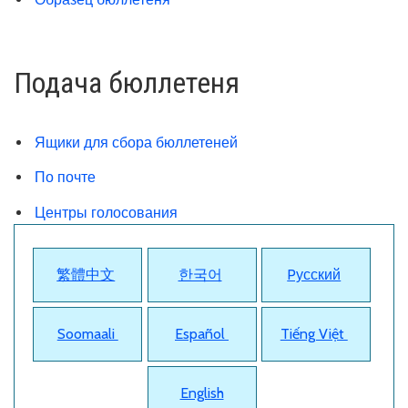
Подача бюллетеня
Ящики для сбора бюллетеней
По почте
Центры голосования
繁體中文
한국어
Pусский
Soomaali
Español
Tiếng Việt
English