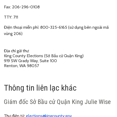
Fax:
206-296-0108
TTY:
711
Điện thoại miễn phí:
800-325-6165 (sử dụng bên ngoài mã
vùng 206)
Địa chỉ gửi thư:
King County Elections (Sở Bầu cử Quận King)
919 SW Grady Way, Suite 100
Renton, WA 98057
Thông tin liên lạc khác
Giám đốc Sở Bầu cử Quận King Julie Wise
Thư điện tử:
elections@kingcounty.gov