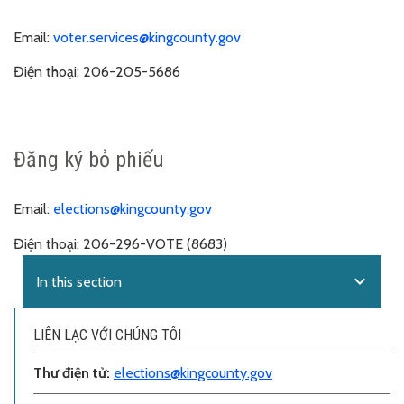
Email
:
voter.services@kingcounty.gov
Điện thoại:
206-205-5686
Đăng ký bỏ phiếu
Email
:
elections@kingcounty.gov
Điện thoại:
206-296-VOTE (8683)
expand_more
In this section
LIÊN LẠC VỚI CHÚNG TÔI
Thư điện tử
:
elections@kingcounty.gov