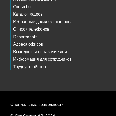
Contact us
Каталог кадров
Избранные должностные лица
Список телефонов
Departments
Адреса офисов
Выходные и нерабочие дни
Информация для сотрудников
Трудоустройство
Специальные возможности
© King County, WA 2026