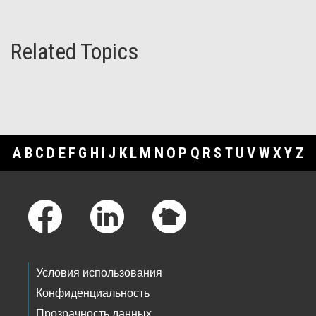
Related Topics
A
B
C
D
E
F
G
H
I
J
K
L
M
N
O
P
Q
R
S
T
U
V
W
X
Y
Z
Footer Links
Условия использования
Конфиденциальность
Прозрачность данных