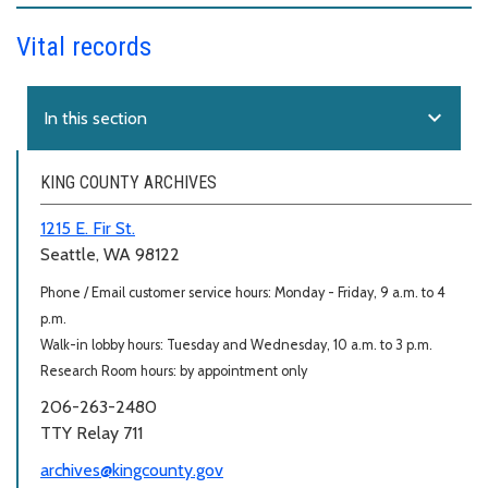
Vital records
expand_more
In this section
KING COUNTY ARCHIVES
1215 E. Fir St.
Seattle, WA 98122
Phone / Email customer service hours: Monday - Friday, 9 a.m. to 4
p.m.
Walk-in lobby hours: Tuesday and Wednesday, 10 a.m. to 3 p.m.
Research Room hours: by appointment only
206-263-2480
TTY Relay 711
archives@kingcounty.gov