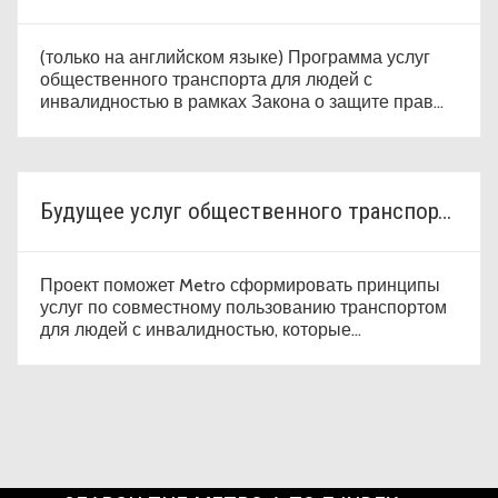
(только на английском языке) Программа услуг
общественного транспорта для людей с
инвалидностью в рамках Закона о защите прав
инвалидов в США (Americans with Disabilities Act,
ADA) транспортной компании Metro помогает
обеспечить равный доступ к услугам
общественного транспорта для всех пассажиров,
Будущее услуг общественного транспорта для людей с инвалидностью
включая людей с инвалидностью.
Проект поможет Metro сформировать принципы
услуг по совместному пользованию транспортом
для людей с инвалидностью, которые
предоставляются Транспортной службой Access,
на следующие 5–10 лет.