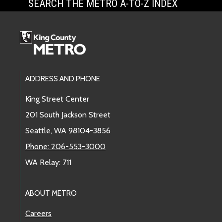
SEARCH THE METRO A-TO-Z INDEX
Footer Links
ADDRESS AND PHONE
King Street Center
201 South Jackson Street
Seattle, WA 98104-3856
Phone: 206-553-3000
WA Relay: 711
ABOUT METRO
Careers