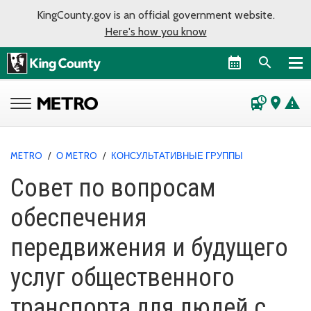
KingCounty.gov is an official government website.
Here's how you know
departure_board
place
warning
METRO
/
О METRO
/
КОНСУЛЬТАТИВНЫЕ ГРУППЫ
Совет по вопросам
обеспечения
передвижения и будущего
услуг общественного
транспорта для людей с