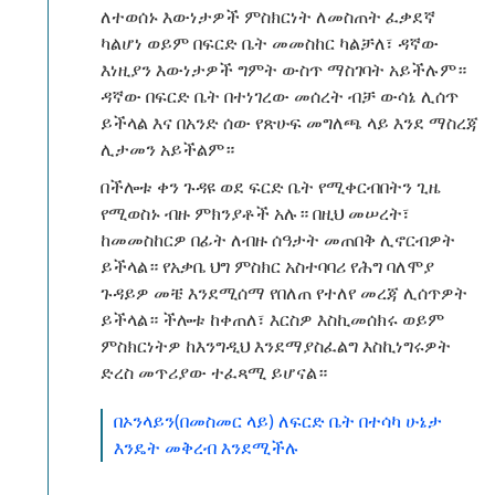
ለተወሰኑ እውነታዎች ምስክርነት ለመስጠት ፈቃደኛ
ካልሆነ ወይም በፍርድ ቤት መመስከር ካልቻለ፣ ዳኛው
እነዚያን እውነታዎች ግምት ውስጥ ማስገባት አይችሉም።
ዳኛው በፍርድ ቤት በተነገረው መሰረት ብቻ ውሳኔ ሊሰጥ
ይችላል እና በአንድ ሰው የጽሁፍ መግለጫ ላይ እንደ ማስረጃ
ሊታመን አይችልም።
በችሎቱ ቀን ጉዳዩ ወደ ፍርድ ቤት የሚቀርብበትን ጊዜ
የሚወስኑ ብዙ ምክንያቶች አሉ። በዚህ መሠረት፣
ከመመስከርዎ በፊት ለብዙ ሰዓታት መጠበቅ ሊኖርብዎት
ይችላል። የአቃቤ ህግ ምስክር አስተባባሪ የሕግ ባለሞያ
ጉዳይዎ መቼ እንደሚሰማ የበለጠ የተለየ መረጃ ሊሰጥዎት
ይችላል። ችሎቱ ከቀጠለ፣ እርስዎ እስኪመሰክሩ ወይም
ምስክርነትዎ ከእንግዲህ እንደማያስፈልግ እስኪነግሩዎት
ድረስ መጥሪያው ተፈጻሚ ይሆናል።
በኦንላይን(በመስመር ላይ) ለፍርድ ቤት በተሳካ ሁኔታ
እንዴት መቅረብ እንደሚችሉ