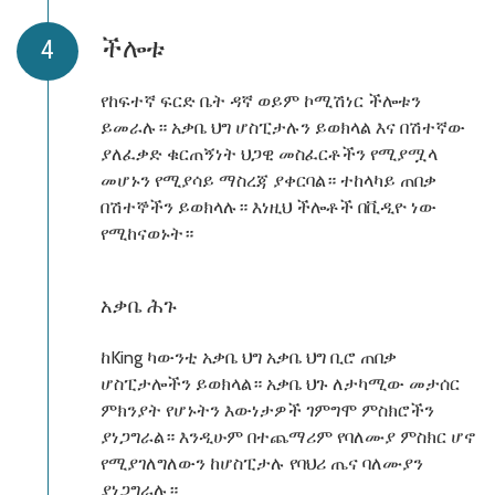
ችሎቱ
የከፍተኛ ፍርድ ቤት ዳኛ ወይም ኮሚሽነር ችሎቱን
ይመራሉ። አቃቤ ህግ ሆስፒታሉን ይወክላል እና በሽተኛው
ያለፈቃድ ቁርጠኝነት ህጋዊ መስፈርቶችን የሚያሟላ
መሆኑን የሚያሳይ ማስረጃ ያቀርባል። ተከላካይ ጠበቃ
በሽተኞችን ይወክላሉ። እነዚህ ችሎቶች በቪዲዮ ነው
የሚከናወኑት።
አቃቤ ሕጉ
ከKing ካውንቲ አቃቤ ህግ አቃቤ ህግ ቢሮ ጠበቃ
ሆስፒታሎችን ይወክላል። አቃቤ ህጉ ለታካሚው መታሰር
ምክንያት የሆኑትን እውነታዎች ገምግሞ ምስክሮችን
ያነጋግራል። እንዲሁም በተጨማሪም የባለሙያ ምስክር ሆኖ
የሚያገለግለውን ከሆስፒታሉ የባህሪ ጤና ባለሙያን
ያነጋግራሉ።