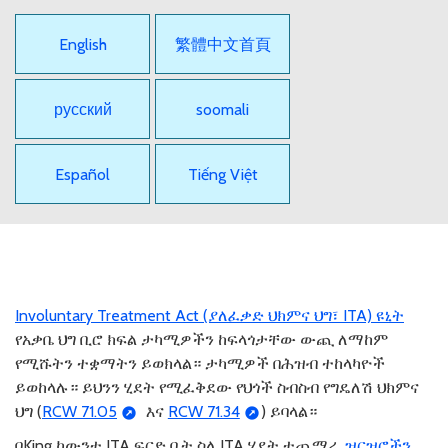
English
繁體中文首頁
русский
soomali
Español
Tiếng Việt
Involuntary Treatment Act (ያለፈቃድ ህክምና ህግ፣ ITA) ዩኒት
የአቃቤ ህግ ቢሮ ክፍል ታካሚዎችን ከፍላጎታቸው ውጪ ለማከም
የሚሹትን ተቋማትን ይወክላል። ታካሚዎች በሕዝብ ተከላካዮች
ይወከላሉ። ይህንን ሂደት የሚፈቅደው የህጎች ስብስብ የግዴለሽ ህክምና
ህግ (
RCW 71.05
እና
RCW 71.34
) ይባላል።
በKing ካውንቲ ITA ፍርድ ቤት ስለ ITA ሂደት ተጨማሪ
ዝርዝሮችን