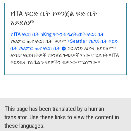
የITA ፍርድ ቤት የወንጀል ፍድ ቤት
አይደለም
የ ITA ፍርድ ቤት ከKing ካውንቲ ዲስትሪክት ፍርድ ቤት
የአእምሮ ጤና ፍርድ ቤት ወይም
የSeattle ማዘጋጃ ቤት ፍርድ
ቤት የአእምሮ ጤና ፍርድ ቤት
ጋር አንድ አይነት አይደለም።
እነዝያ ፍርድቤትዎች የወንጀል ጉዳይዎችን ነው የሚይዙት። ITA
ፍርድቤት የሲቪል ጉዳይዎችን ብቻ ነው የሚሰማው።
This page has been translated by a human
translator. Use these links to view the content in
these languages: