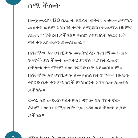
ሰሚ ችሎት
በመጀመሪያ የ120 ሰአታት እስራት ወቅት፣ ተቋሙ ታካሚን
መልቀቅ ወይም እስከ 14 ቀናት ለሚደርስ ተጨማሪ ህክምና
አቤቱታ ማቅረብ ይችላል። ቀጠሮ የተያዘለት ፍርድ ቤት
የ14 ቀን አቤቱታን ይመለከታል።
በሽተኛው እና ሆስፒታሉ መፍትሄ ላይ ከተስማሙ፣ ብዙ
ጉዳዮች ያለ ችሎት መፍትሄ ያገኛሉ። ያ ከተፈጠረ፣
በችሎቱ ቀን ማንም ሰው በፍርድ ቤት አይመሰክርም።
በሽተኛው እና ሆስፒታሉ ለመቀጠል ከተስማሙ፣ በአዲሱ
የፍርድ ቤት ቀን ምስክሮች ምስክርነት እንዲሰጡ ሊጠየቁ
ይችላሉ።
ውሳኔ ላይ መድረስ ካልተቻለ፣ ዳኛው ስለ በሽተኛው
ሕክምና ውሳኔ በሚሰጥበት ጊዜ ጉዳዩ ወደ ችሎት ሊሄድ
ይችላል።