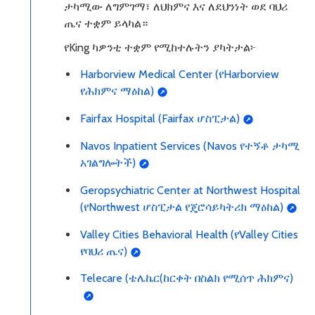
ታካሚው ለግምገማ፣ ለህክምና እና ለደህንነት ወደ ባህሪ
ጤና ተቋም ይላካል።
የKing ካዎንቲ ተቋም የሚከተሉትን ያካትታል፦
Harborview Medical Center (የHarborview
የሕክምና ማዕከል)
Fairfax Hospital (Fairfax ሆስፒታል)
Navos Inpatient Services (Navos የተኝቶ ታካሚ
አገልግሎትች)
Geropsychiatric Center at Northwest Hospital
(የNorthwest ሆስፒታል የጄሮሳይካትሪክ ማዕከል)
Valley Cities Behavioral Health (የValley Cities
የባህሪ ጤና)
Telecare (ቴሌኬር(ከርቀት በስልክ የሚሰጥ ሕክምና)