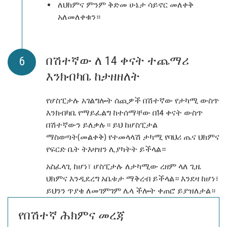
ለህክምና ምንም ቅድመ ሁኔታ ሳይኖር መለቀቅ
አለመለቀቁን።
በሽተኛው ለ 14 ቀናት ተጨማሪ
እንክብካቤ ከታዘዘለት
የሆስፒታሉ አገልግሎት ሰጪዎች በሽተኛው የታካሚ ውስጥ
እንክብካቤ የማይፈልግ ከተሰማቸው በ14 ቀናት ውስጥ
በሽተኛውን ይለቃሉ። ይህ ከሆስፒታል
ማስወጣት(መልቀቅ) የተመላላሽ ታካሚ የባህሪ ጤና ህክምና
የፍርድ ቤት ትእዛዝን ሊያካትት ይችላል።
አስፈላጊ ከሆነ፣ ሆስፒታሉ ለታካሚው ረዘም ላለ ጊዜ
ህክምና እንዲደረግ አቤቱታ ማቅረብ ይችላል። እንደዛ ከሆነ፣
ይህንን ጥያቄ ለመገምገም ሌላ ችሎት ቀጠሮ ይያዝለታል።
የበሽተኛ ሕክምና መረጃ