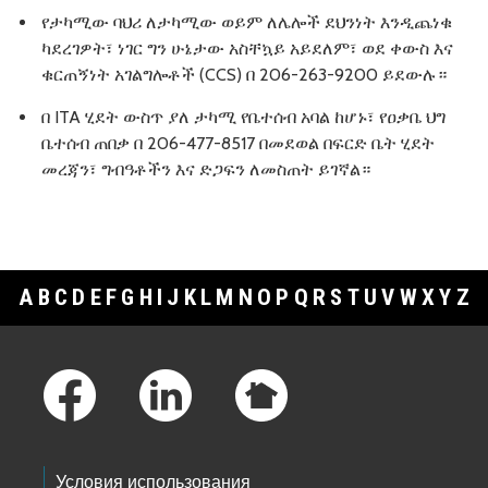
የታካሚው ባህሪ ለታካሚው ወይም ለሌሎች ደህንነት እንዲጨነቁ
ካደረገዎት፣ ነገር ግን ሁኔታው አስቸኳይ አይደለም፣ ወደ ቀውስ እና
ቁርጠኝነት አገልግሎቶች (CCS) በ 206-263-9200 ይደውሉ።
በ ITA ሂደት ውስጥ ያለ ታካሚ የቤተሰብ አባል ከሆኑ፣ የዐቃቤ ህግ
ቤተሰብ ጠበቃ በ 206-477-8517 በመደወል በፍርድ ቤት ሂደት
መረጃን፣ ግብዓቶችን እና ድጋፍን ለመስጠት ይገኛል።
A
B
C
D
E
F
G
H
I
J
K
L
M
N
O
P
Q
R
S
T
U
V
W
X
Y
Z
Footer Links
Условия использования