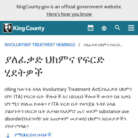
KingCounty.gov is an official government website.
Here's how you know
Language sel
INVOLUNTARY TREATMENT HEARINGS
ያለፈቃድ ህክምና የፍርድ
ሂደትዎች
ያለፈቃድ ህክምና የፍርድ
ሂደትዎች
በKing ካውንቲ ስላለ Involuntary Treatment Act(ያለፈቃድ ህክምና
ህግ፣ ITA) የፍርድ ቤት ችሎቶች እና በእነዚህ ችሎቶች ውስጥ ስለ አቃቤ
ህግ ሚና የበለጠ ይወቁ። የ ITA ፍርድ ቤት የወንጀል ጉዳይ አካል
ያልሆኑትን በፍርድ ቤት ለታዘዘ የአእምሮ ጤና ወይም substance use
disorder(የአደንዛዥ ዕጽ አጠቃቀም መታወክ) ህክምና አቤቱታዎችን
ያስተናግዳል።
የማህበረሰብ ሀብቶች