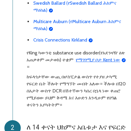
Swedish Ballard (የSwedish Ballard ሕክምና
ማዕከል)
Multicare Auburn (የMulticare Auburn ሕክምና
ማዕከል)
Crisis Connections Kirkland
የKing ካውንቲ substance use disorder(የአደንዛዥ ዕጽ
አጠቃቀም መታወክ) ተቋም
የማገገሚያ ቦታ Kent ነው
።
ከፍላጎታቸው ውጪ በሆስፒታል ውስጥ የተያዘ ታካሚ
የፍርድ ቤት ችሎት የማግኘት መብት አለው። ችሎቱ በ120
ሰአታት ውስጥ DCR በሽተኛውን ካሰረ በኋላ ነው ቀጠሮ
የሚይዘው ይህም ቅዳሜ እና እሁድን እንዲሁም የበዓል
ቀናትን አያካትትም።
ለ 14 ቀናት ህክምና አቤቱታ እና የፍርድ