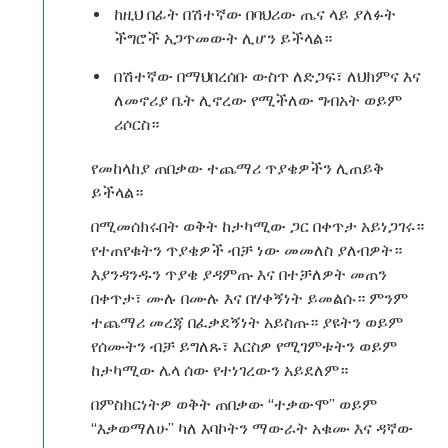
ከዚህ በፊት በሽተኛው በባህሪው ጤና ላይ ያለፉት
ችግሮች አጋጥመውት ሊሆን ይችላል።
በሽተኛው በማህበረሰቡ ውስጥ ለድጋፍ፣ ለህክምና እና
ለመኖሪያ ቤት ሊኖረው የሚችለው ግብአት ወይም
ሪሶርስ።
የመከላከያ ጠበቃው ተጨማሪ ጥያቄዎችን ሊጠይቅ
ይችላል።
በሚመሰክሩበት ወቅት ከታካሚው ጋር በቀጥታ አይነጋገሩ።
የተጠየቁትን ጥያቄዎች ብቻ ነው መመለስ ያለብዎት።
እያንዳንዱን ጥያቄ ያዳምጡ እና በተቻለዎት መጠን
በቀጥታ፣ ሙሉ በሙሉ እና በሃቀኝነት ይመልሱ። ምንም
ተጨማሪ መረጃ በፈቃደኝነት አይስጡ። ያዩትን ወይም
የሰሙትን ብቻ ይግለጹ፣ እርስዎ የሚገምቱትን ወይም
ከታካሚው ሌላ ሰው የተነገረውን አይደለም።
በምስክርነትዎ ወቅት ጠበቃው “ተቃውሞ” ወይም
“እቃወማለሁ” ካለ እባኮትን ማውራት አቁሙ እና ዳኛው