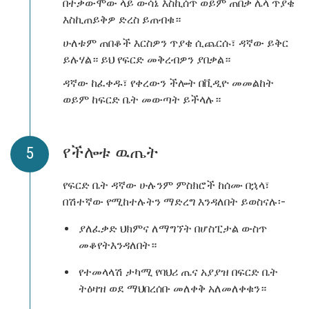
በተቃውሞው ላይ ውሳኔ እስኪሰጥ ወይም ጠበቃ ሌላ ጥያቄ
እስኪጠይቅዎ ድረስ ይጠብቁ።
ሁለቱም ጠበቆች እርስዎን ጥያቄ ሲጨርሱ፣ ዳኛው ይቅር
ይሉሃል። ይህ የፍርድ መቅረብዎን ያበቃል።
ዳኛው ከፈቀዱ፣ የቀረውን ችሎት በቪዲዮ መመልከት
ወይም ከፍርድ ቤት መውጣት ይችላሉ።
የችሎቱ ዉጤት
የፍርድ ቤት ዳኛው ሁሉንም ምስክሮች ከሰሙ በኋላ፣
በሽተኛው የሚከተሉትን ማድረግ እንዳለበት ይወስናሉ፡-
ያለፈቃድ ህክምና ለማግኘት በሆስፒታል ውስጥ
መቆየትእንዳለበት።
የተመላላሽ ታካሚ የባህሪ ጤና አያያዝ በፍርድ ቤት
ትዕዛዝ ወደ ማህበረሰቡ መለቀቅ አለመለቀቁን።