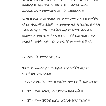
ይወክላል። በሽተኛውን በፍርድ ቤት ፍላጎት መሰረት
ይሠራሉ እና የታካሚውን መብት ይከላከላሉ።
የሕዝብ የፍርድ መከላከል ጠበቃ የቅድሚያ አቤቱታዎችን
አቅርቦ ተጨማሪ ሕክምናን በችሎት ላይ ሊከራከር ይችላል።
ከችሎቱ በፊት ማስረጃዎችን ወይም እማኞችን ቃለ
መጠየቅ ሊያደርጉ ይችላሉ። ምስክሮች በመከላከያ ቃለ
መጠይቅ ወቅት አቃቤ ህግ እንዲገኝ መጠየቅ ይችላሉ።
የምስክሮች የምስክር ቃላት
ዳኛው ከመመስከራቸው በፊት ምስክሮችን ወይም
እማኞቹን ያስምላል።
ከዚያም አቃቤ ሕጉ የሚከተሉትን ጥያቄዎች ይጠይቃል:-
በሽተኛው እንዲታሰር ያደረጉ ክስተቶች።
በሽተኛው በደንብ ሲሰራ እንዴት እንደሚሰራ።