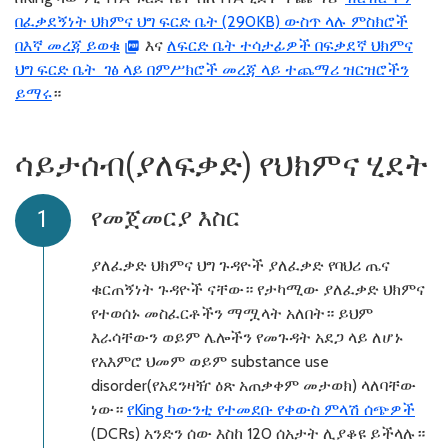
በፈቃደኝነት ህክምና ህግ ፍርድ ቤት (290KB) ውስጥ ላሉ ምስክሮች
በእኛ መረጃ ይወቁ
እና
ለፍርድ ቤት ተሳታፊዎች በፍቃደኛ ህክምና
ህግ ፍርድ ቤት ገፅ ላይ በምሥክሮች መረጃ ላይ ተጨማሪ ዝርዝሮችን
ይማሩ
።
ሳይታሰብ(ያለፍቃድ) የህክምና ሂደት
የመጀመርያ እስር
ያለፈቃድ ህክምና ህግ ጉዳዮች ያለፈቃድ የባህሪ ጤና
ቁርጠኝነት ጉዳዮች ናቸው። የታካሚው ያለፈቃድ ህክምና
የተወሰኑ መስፈርቶችን ማሟላት አለበት። ይህም
እራሳቸውን ወይም ሌሎችን የመጉዳት አደጋ ላይ ለሆኑ
የአእምሮ ህመም ወይም substance use
disorder(የአደንዛዥ ዕጽ አጠቃቀም መታወክ) ላለባቸው
ነው።
የKing ካውንቲ የተመደቡ የቀውስ ምላሽ ሰጭዎች
(DCRs) አንድን ሰው እስከ 120 ሰአታት ሊያቆዩ ይችላሉ።