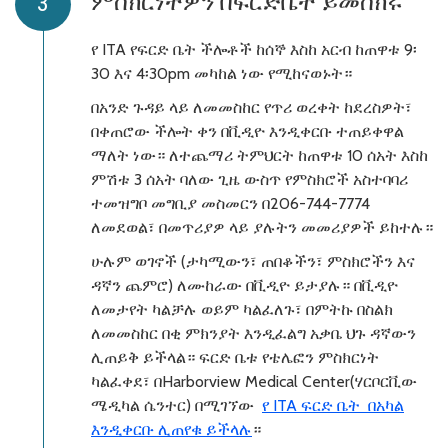
ምስክርነትዎን በፍርድቤት ይመስክሩ
የ ITA የፍርድ ቤት ችሎቶች ከሰኞ እስከ አርብ ከጠዋቱ 9፡
30 እና 4፡30pm መካከል ነው የሚከናወኑት።
በአንድ ጉዳይ ላይ ለመመስከር የጥሪ ወረቀት ከደረስዎት፣
በቀጠሮው ችሎት ቀን በቪዲዮ እንዲቀርቡ ተጠይቀዋል
ማለት ነው። ለተጨማሪ ትምህርት ከጠዋቱ 10 ሰአት እስከ
ምሽቱ 3 ሰአት ባለው ጊዜ ውስጥ የምስክሮች አስተባባሪ
ተመዝግቦ መግቢያ መስመርን በ206-744-7774
ለመደወል፣ በመጥሪያዎ ላይ ያሉትን መመሪያዎች ይከተሉ።
ሁሉም ወገኖች (ታካሚውን፣ ጠበቆችን፣ ምስክሮችን እና
ዳኛን ጨምሮ) ለሙከራው በቪዲዮ ይታያሉ። በቪዲዮ
ለመታየት ካልቻሉ ወይም ካልፈለጉ፣ በምትኩ በስልክ
ለመመስከር በቂ ምክንያት እንዲፈልግ አቃቤ ህጉ ዳኛውን
ሊጠይቅ ይችላል። ፍርድ ቤቱ የቴሌፎን ምስክርነት
ካልፈቀደ፣ በHarborview Medical Center(ሃርቦርቪው
ሜዲካል ሴንተር) በሚገኘው
የ ITA ፍርድ ቤት በአካል
እንዲቀርቡ ሊጠየቁ ይችላሉ
።