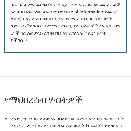
ሕጉ በሕክምና መዛግብት ምስጢራዊነት ላይ ብዙ ልዩ መስፈርቶች
አሉት። በሽተኛው ለእርስዎ release of information(የመረጃ
ልቀት) ካልፈረመ በስተቀር፣ ስለ ታካሚ እንክብካቤ ዝርዝሮች
ላያገኙ ይችላሉ። ሆኖም ግን፣ የሆስፒታሉ ሰራተኞች እና አቃብያነ
ህጎች ስለ አጠቃላይ እንክብካቤ እና አገልግሎት ሊነግሩዎት
ይችላሉ።
የማህበረሰብ ሃብትዎች
አንድ ታካሚ ከተለቀቀ እና ባህሪያቸው አደገኛ እንደሆነ ከተሰማዎት
እናም እርዳታ ካስፈለግዎት ለእርዳታ ወደ 911 በአፋጣኝ ይደውሉ።