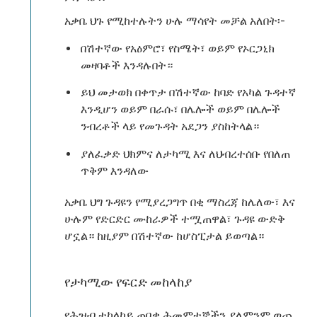
አቃቤ ህጉ የሚከተሉትን ሁሉ ማሳየት መቻል አለበት፡-
በሽተኛው የአዕምሮ፣ የስሜት፣ ወይም የኦርጋኒክ
መዛባቶች እንዳሉበት።
ይህ መታወክ በቀጥታ በሽተኛው ከባድ የአካል ጉዳተኛ
እንዲሆን ወይም በራሱ፣ በሌሎች ወይም በሌሎች
ንብረቶች ላይ የመጉዳት አደጋን ያስከትላል።
ያለፈቃድ ህክምና ለታካሚ እና ለህብረተሰቡ የበለጠ
ጥቅም እንዳለው
አቃቤ ህግ ጉዳዩን የሚያረጋግጥ በቂ ማስረጃ ከሌለው፣ እና
ሁሉም የድርድር ሙከራዎች ተሟጠዋል፣ ጉዳዩ ውድቅ
ሆኗል። ከዚያም በሽተኛው ከሆስፒታል ይወጣል።
የታካሚው የፍርድ መከላከያ
የሕዝብ ተከላካይ ጠበቃ ሕመምተኞችን ያለምንም ወጪ