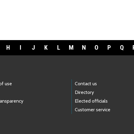
H
I
J
K
L
M
N
O
P
Q
of use
Contact us
Directory
ransparency
Elected officials
Customer service