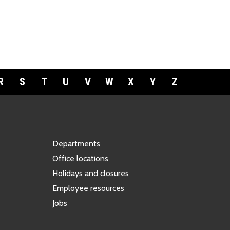
R
S
T
U
V
W
X
Y
Z
Departments
Office locations
Holidays and closures
Employee resources
Jobs