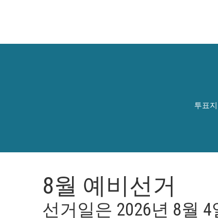
투표지
8
월
예비선거
선거일은
2026
년
8
월
4