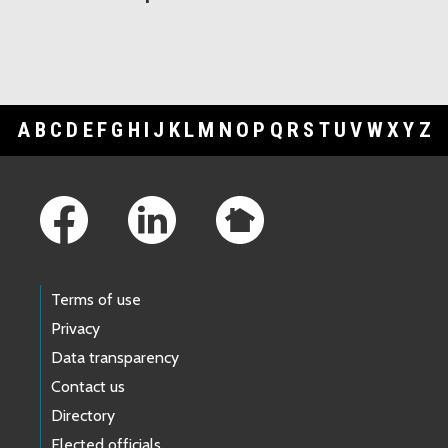
A
B
C
D
E
F
G
H
I
J
K
L
M
N
O
P
Q
R
S
T
U
V
W
X
Y
Z
Footer Links
Terms of use
Privacy
Data transparency
Contact us
Directory
Elected officials