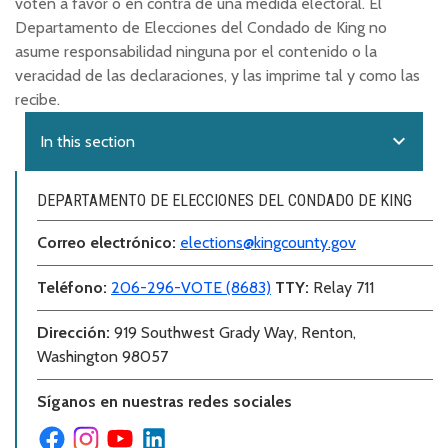
voten a favor o en contra de una medida electoral. El
Departamento de Elecciones del Condado de King no
asume responsabilidad ninguna por el contenido o la
veracidad de las declaraciones, y las imprime tal y como las
recibe.
expand_more
In this section
DEPARTAMENTO DE ELECCIONES DEL CONDADO DE KING
Correo electr
ó
nico:
elections@kingcounty.gov
Teléfono
:
206-296-VOTE (8683)
TTY:
Relay 711
Dirección
:
919 Southwest Grady Way, Renton,
Washington 98057
Síganos en nuestras redes sociales