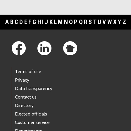
A
B
C
D
E
F
G
H
I
J
K
L
M
N
O
P
Q
R
S
T
U
V
W
X
Y
Z
Footer Links
Terms of use
Privacy
Data transparency
Contact us
Directory
Elected officials
Customer service
Departments