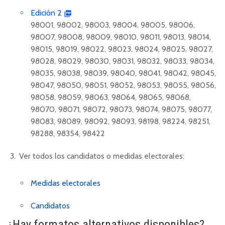
Edición 2
98001, 98002, 98003, 98004, 98005, 98006,
98007, 98008, 98009, 98010, 98011, 98013, 98014,
98015, 98019, 98022, 98023, 98024, 98025, 98027,
98028, 98029, 98030, 98031, 98032, 98033, 98034,
98035, 98038, 98039, 98040, 98041, 98042, 98045,
98047, 98050, 98051, 98052, 98053, 98055, 98056,
98058, 98059, 98063, 98064, 98065, 98068,
98070, 98071, 98072, 98073, 98074, 98075, 98077,
98083, 98089, 98092, 98093, 98198, 98224, 98251,
98288, 98354, 98422
Ver todos los candidatos o medidas electorales:
Medidas electorales
Candidatos
¿Hay formatos alternativos disponibles?